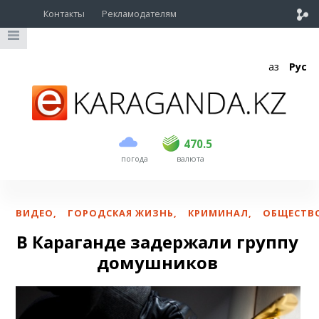
Контакты
Рекламодателям
Қаз
Рус
покупка
продажа
USD
469
470.5
470.5
погода
валюта
EUR
539
543
RUB
5.55
5.62
ВИДЕО
,
ГОРОДСКАЯ ЖИЗНЬ
,
КРИМИНАЛ
,
ОБЩЕСТВ
В Караганде задержали группу
домушников