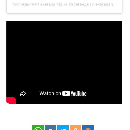
Публикация от ekaraganda.kz Караганда (@ekaraganda.kz)