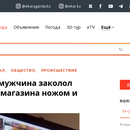
@ekaraganda.kz
@ekar.kz
еды
Объявления
Погода
3D-тур
eTV
Ещё
+7 701 233 33 81
Объявления
Недвижимость
Автомобили
АЛ
,
ОБЩЕСТВО
,
ПРОИСШЕСТВИЯ
Работа
 мужчина заколол
Услуги
П
 магазина ножом и
Электроника
Мебель
ПОП
За с
Погода
Караганда
Вчера,