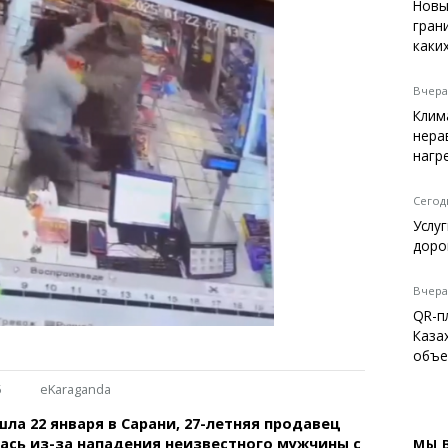
Темиртау
Новы
гран
Балхаш
каки
Жезказган
Вчера,
Клим
нера
Справочник
нагр
Расписание транспорта
Автобусные остановки
Сегодн
Экстренные службы
Услу
Каталог компаний
доро
Купить шины, легко!
Вчера,
QR-п
Каза
объе
5
eKaraganda
ла 22 января в Сарани, 27-летняя продавец
ась из-за нападения неизвестного мужчины с
МЫ 