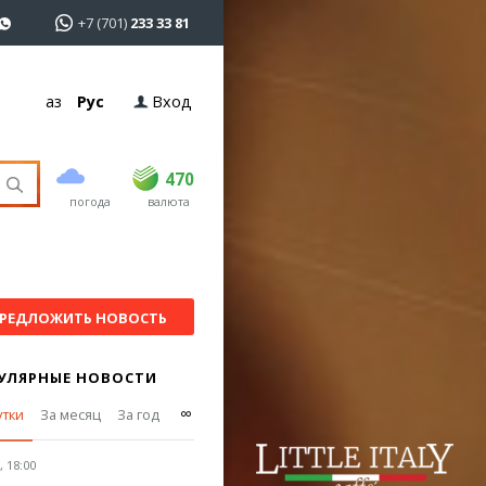
+7 (701)
233 33 81
Қаз
Рус
Вход
покупка
продажа
USD
469
470
470
погода
валюта
EUR
539
543
RUB
5.45
5.53
РЕДЛОЖИТЬ НОВОСТЬ
УЛЯРНЫЕ НОВОСТИ
∞
утки
За месяц
За год
 18:00