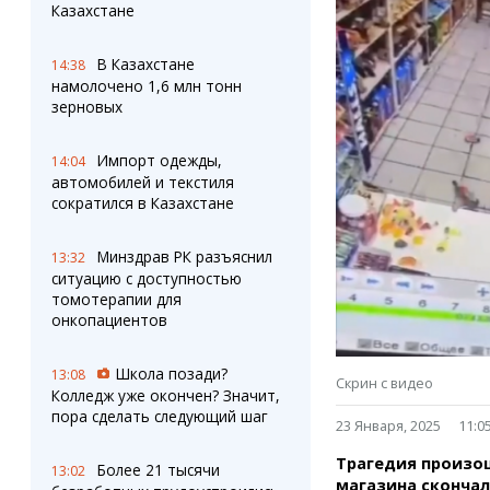
Штрихи
Пробки
Казахстане
Фотокомиксы
Карта Караганды
Коллаж недели
Организации
В Казахстане
14:38
Ешкин гороскоп
Мой участковый
намолочено 1,6 млн тонн
Перекрытие дорог
зерновых
Импорт одежды,
Сервисы
Медиа
14:04
автомобилей и текстиля
Переводчик
Фото
сократился в Казахстане
Видео
3D-тур
Минздрав РК разъяснил
13:32
Timelapse
ситуацию с доступностью
томотерапии для
онкопациентов
Школа позади?
13:08
Скрин с видео
Колледж уже окончен? Значит,
пора сделать следующий шаг
23 Января, 2025
11:0
Трагедия произош
Более 21 тысячи
13:02
магазина скончал