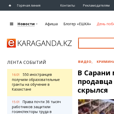
Горячая линия
Контакты
Рекламодателям
Новости
Афиша
Блогер «ЕШКА»
День поб
+7 (7212)
92 09 09
Главная
Афиша
Новости
Новости
Кино
Караганды
Театры
ВИДЕО
,
КРИМИН
ЛЕНТА СОБЫТИЙ
Хроника
Музыка
В Сарани
eTV
Спорт
550 иностранцев
16:01
Рассылка новостей
продавца
Выставки
получили образовательные
Персоны
гранты на обучение в
Цирк и зоопарк
скрылся
Казахстане
Интервью
Права почти 36 тысяч
15:01
Блогер «ЕШКА»
Карты
работников защитили
Лента блогера
Web-камеры
госинспекторы труда в