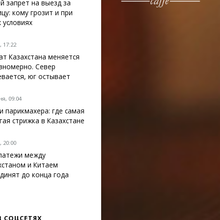
й запрет на выезд за
ицу: кому грозит и при
х условиях
 17:22
ат Казахстана меняется
вномерно. Север
евается, юг остывает
я, 09:04
ги парикмахера: где самая
гая стрижка в Казахстане
 20:00
латежи между
хстаном и Китаем
динят до конца года
В СОЦСЕТЯХ