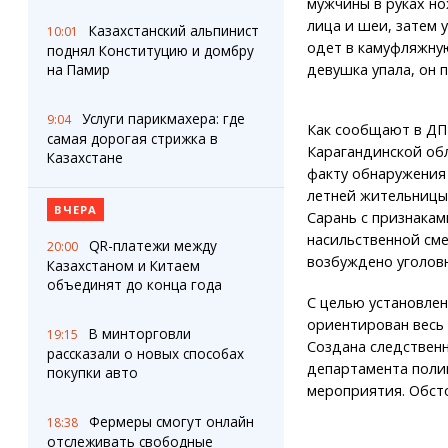
мужчины в руках но
лица и шеи, затем 
Казахстанский альпинист
10:01
одет в камуфляжную
поднял Конституцию и домбру
девушка упала, он п
на Памир
Услуги парикмахера: где
9:04
Как сообщают в ДП
самая дорогая стрижка в
Карагандинской обл
Казахстане
факту обнаружения 
летней жительницы
ВЧЕРА
Сарань с признакам
насильственной см
QR-платежи между
20:00
возбуждено уголовн
Казахстаном и Китаем
объединят до конца года
С целью установле
ориентирован весь 
В минторговли
19:15
Создана следственн
рассказали о новых способах
департамента поли
покупки авто
мероприятия. Обст
Фермеры смогут онлайн
18:38
отслеживать свободные