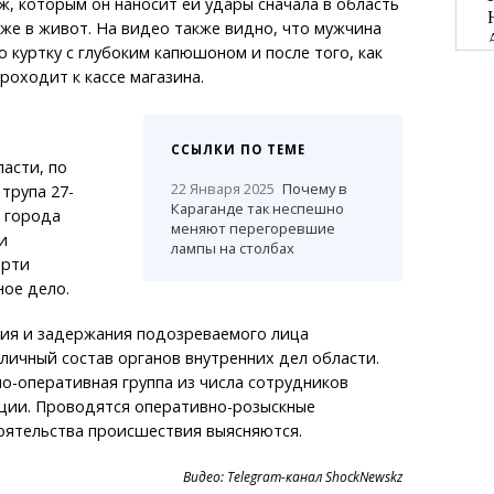
ж, которым он наносит ей удары сначала в область
уже в живот. На видео также видно, что мужчина
 куртку с глубоким капюшоном и после того, как
роходит к кассе магазина.
ССЫЛКИ ПО ТЕМЕ
асти, по
22 Января 2025
Почему в
трупа 27-
Караганде так неспешно
 города
меняют перегоревшие
и
лампы на столбах
ерти
ое дело.
ния и задержания подозреваемого лица
личный состав органов внутренних дел области.
о-оперативная группа из числа сотрудников
ции. Проводятся оперативно-розыскные
оятельства происшествия выясняются.
Видео: Telegram-канал ShockNewskz