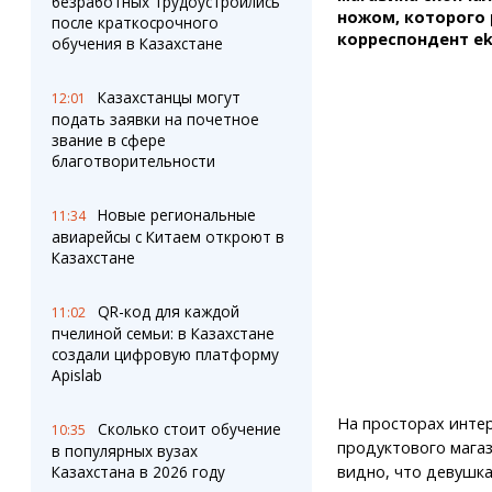
безработных трудоустроились
ножом, которого
после краткосрочного
корреспондент еk
обучения в Казахстане
Казахстанцы могут
12:01
подать заявки на почетное
звание в сфере
благотворительности
Новые региональные
11:34
авиарейсы с Китаем откроют в
Казахстане
QR-код для каждой
11:02
пчелиной семьи: в Казахстане
создали цифровую платформу
Apislab
На просторах инте
Сколько стоит обучение
10:35
продуктового магаз
в популярных вузах
видно, что девушка
Казахстана в 2026 году