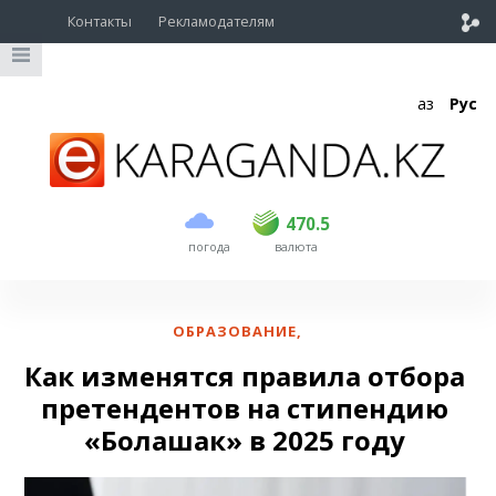
Контакты
Рекламодателям
Қаз
Рус
покупка
продажа
USD
468.5
470.5
470.5
погода
валюта
EUR
539
544
RUB
5.51
5.58
ОБРАЗОВАНИЕ
,
Как изменятся правила отбора
претендентов на стипендию
«Болашак» в 2025 году