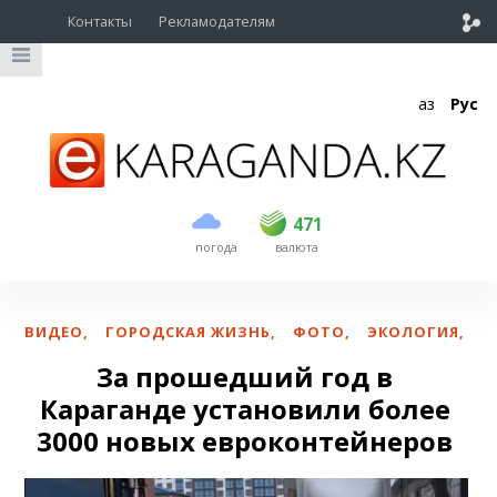
Контакты
Рекламодателям
Қаз
Рус
покупка
продажа
USD
468.5
471
471
погода
валюта
EUR
539
541.5
RUB
5.53
5.6
ВИДЕО
,
ГОРОДСКАЯ ЖИЗНЬ
,
ФОТО
,
ЭКОЛОГИЯ
,
За прошедший год в
Караганде установили более
3000 новых евроконтейнеров