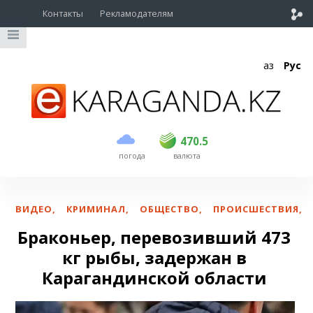
Контакты
Рекламодателям
Қаз
Рус
покупка
продажа
USD
468
470.5
470.5
погода
валюта
EUR
535
542
RUB
5.55
5.61
ВИДЕО
,
КРИМИНАЛ
,
ОБЩЕСТВО
,
ПРОИСШЕСТВИЯ
,
Браконьер, перевозивший 473
кг рыбы, задержан в
Карагандинской области