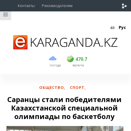
Контакты
Рекламодателям
Қаз
Рус
покупка
продажа
USD
468.5
470.7
470.7
погода
валюта
EUR
539
544
RUB
5.53
5.6
ОБЩЕСТВО
,
СПОРТ
,
Саранцы стали победителями
Казахстанской специальной
олимпиады по баскетболу