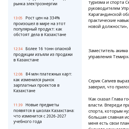
туризма и спорта С
рынка электроэнергии
руководителем Упр
Карагандинской обл
Рост цен на 334%
13:05
практические навык
произошел в мире на этот
новой должности», 
популярный продукт: как
обстоят дела в Казахстане
Более 16 тонн опасной
12:34
Заместитель акима
продукции изъяли из продажи
управления Темирх
в Казахстане
84 млн платежных карт:
12:08
как изменился рынок
Серик Сапиев выраз
зарплатных проектов в
заверил, что прило
Казахстане
!Как сказал Глава 
Новые предметы
власти. Впереди пр
11:39
появятся в школах Казахстана:
спорта, которым ну
что изменится с 2026-2027
большая славная и
учебного года
меня есть свои пла