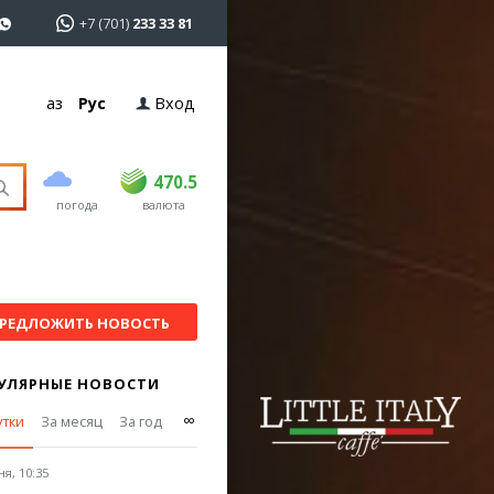
+7 (701)
233 33 81
Қаз
Рус
Вход
покупка
продажа
USD
468.5
470.5
470.5
погода
валюта
EUR
539
544
RUB
5.51
5.58
РЕДЛОЖИТЬ НОВОСТЬ
УЛЯРНЫЕ НОВОСТИ
∞
утки
За месяц
За год
я, 10:35