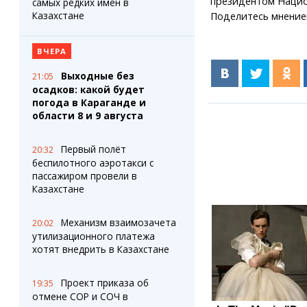
президентом Нацио
самых редких имен в
Казахстане
Поделитесь мнение
ВЧЕРА
Выходные без
21:05
осадков: какой будет
погода в Караганде и
области 8 и 9 августа
Первый полёт
20:32
беспилотного аэротакси с
пассажиром провели в
Казахстане
Механизм взаимозачета
20:02
утилизационного платежа
хотят внедрить в Казахстане
Проект приказа об
19:35
отмене СОР и СОЧ в