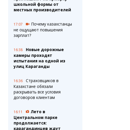
школьной формы от
местных производителей
Почему казахстанцы
17:07
не ощущают повышения
зарплат?
Новые дорожные
16:38
камеры проходят
испытания на одной из
улиц Караганды
Страховщиков в
16:36
Казахстане обязали
раскрывать все условия
договоров клиентам
Лето в
16:11
Центральном парке
продолжается:
карагандинцев ждут