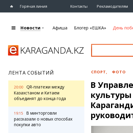
Горячая линия
Контакты
Рекламодателям
Новости
Афиша
Блогер «ЕШКА»
День поб
+7 (7212)
92 09 09
Главная
Афиша
Новости
Новости
Кино
Караганды
Театры
СПОРТ
,
ФОТО
ЛЕНТА СОБЫТИЙ
Хроника
Музыка
В Управл
eTV
Спорт
QR-платежи между
20:00
Рассылка новостей
культуры 
Выставки
Казахстаном и Китаем
Персоны
объединят до конца года
Цирк и зоопарк
Караганд
Интервью
руководи
В минторговли
19:15
рассказали о новых способах
Блогер «ЕШКА»
Карты
покупки авто
Лента блогера
Web-камеры