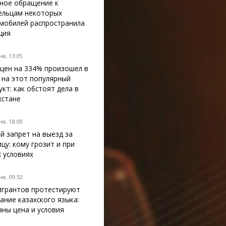
ное обращение к
ельцам некоторых
мобилей распространила
ция
я, 13:05
 цен на 334% произошел в
 на этот популярный
укт: как обстоят дела в
хстане
я, 18:00
й запрет на выезд за
ицу: кому грозит и при
х условиях
я, 09:32
грантов протестируют
нание казахского языка:
аны цена и условия