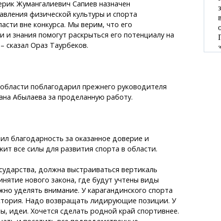
ерик Жумангалиевич Сапиев назначен
авления физической культуры и спорта
асти вне конкурса. Мы верим, что его
и и знания помогут раскрыться его потенциалу на
– сказал Ораз Таурбеков.
 области поблагодарил прежнего руководителя
ана Абылаева за проделанную работу.
ил благодарность за оказанное доверие и
жит все силы для развития спорта в области.
государства, должна выстраиваться вертикаль
инятие нового закона, где будут учтены виды
жно уделять внимание. У карагандинского спорта
стория. Надо возвращать лидирующие позиции. У
ны, идеи. Хочется сделать родной край спортивнее.