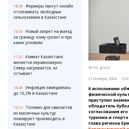
Штрихи
Пробки
Фермеры смогут онлайн
18:38
Фотокомиксы
Карта Караганды
отслеживать свободные
Коллаж недели
Организации
сельхозземли в Казахстане
Ешкин гороскоп
Мой участковый
Перекрытие дорог
Новый запрет на выезд
18:00
за границу: кому грозит и при
каких условиях
Сервисы
Медиа
Переводчик
Фото
Климат Казахстана
Видео
17:22
меняется неравномерно.
3D-тур
Фото: gov.kz
Север нагревается, юг
Timelapse
остывает
27 Ноября, 2024
12:0
Инфляция замедлилась
16:48
К исполнению об
до 10,2% в Казахстане
физической культ
приступил знаме
обладатель Кубка
Топливо для самолетов
16:14
согласования его
из масличных культур
туризма и спорта
планируют производить в
глава региона Ер
Казахстане
Карагандинской 