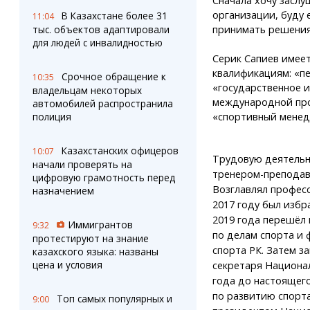
Сначала хочу заслу
организации, буду 
В Казахстане более 31
11:04
принимать решения»
тыс. объектов адаптировали
для людей с инвалидностью
Серик Сапиев имее
квалификациям: «пе
Срочное обращение к
10:35
«государственное и
владельцам некоторых
международной про
автомобилей распространила
«спортивный менед
полиция
Казахстанских офицеров
10:07
Трудовую деятельно
начали проверять на
тренером-преподав
цифровую грамотность перед
Возглавлял професс
назначением
2017 году был избр
2019 года перешёл 
Иммигрантов
9:32
по делам спорта и 
протестируют на знание
спорта РК. Затем з
казахского языка: названы
цена и условия
секретаря Национал
года до настоящег
по развитию спорт
Топ самых популярных и
9:00