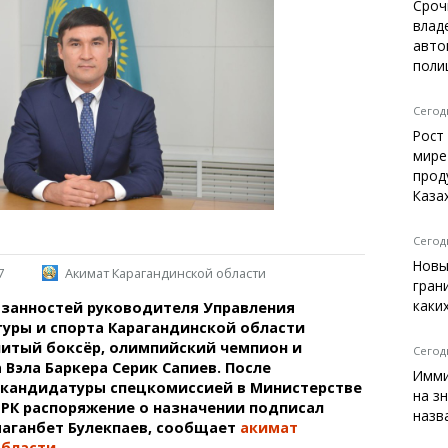
Темиртау
Сроч
влад
Балхаш
авто
Жезказган
поли
Сегодн
Рост
Справочник
мире
Расписание транспорта
прод
Каза
Автобусные остановки
Экстренные службы
Каталог компаний
Сегодн
Купить шины, легко!
Новы
7
Акимат Карагандинской области
гран
каки
язанностей руководителя Управления
уры и спорта Карагандинской области
нитый боксёр, олимпийский чемпион и
Сегодн
 Вэла Баркера Серик Сапиев. После
Имми
 кандидатуры спецкомиссией в Министерстве
на з
 РК распоряжение о назначении подписал
назв
маганбет Булекпаев, сообщает
акимат
области
.