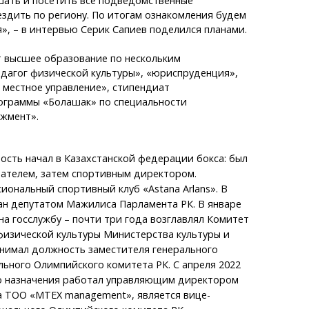
шать и посетить все подведомственные
ездить по региону. По итогам ознакомления будем
, – в интервью Серик Сапиев поделился планами.
т высшее образование по нескольким
дагог физической культуры», «юриспруденция»,
 местное управление», стипендиат
граммы «Болашак» по специальности
жмент».
сть начал в Казахстанской федерации бокса: был
ателем, затем спортивным директором.
иональный спортивный клуб «Astana Arlans». В
ан депутатом Мажилиса Парламента РК. В январе
на госслужбу – почти три года возглавлял Комитет
физической культуры Министерства культуры и
анимал должность заместителя генерального
ьного Олимпийского комитета РК. С апреля 2022
о назначения работал управляющим директором
а ТОО «MTEX management», является вице-