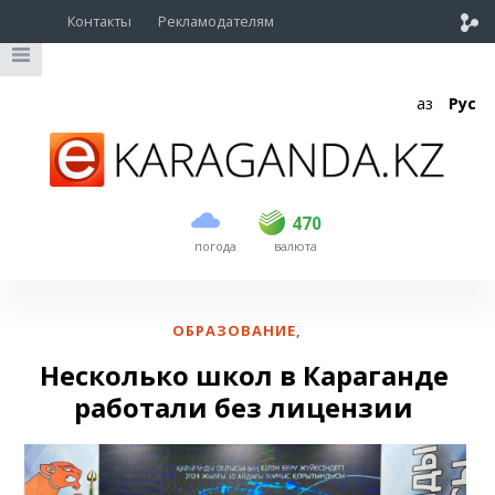
Контакты
Рекламодателям
Қаз
Рус
покупка
продажа
USD
469
470
470
погода
валюта
EUR
539
543
RUB
5.45
5.53
ОБРАЗОВАНИЕ
,
Несколько школ в Караганде
работали без лицензии