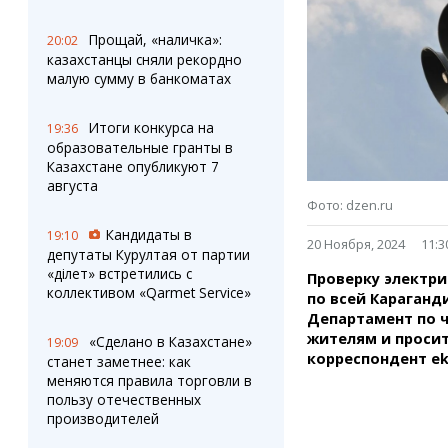
Штрихи
Пробки
Фотокомиксы
Карта Караганды
Прощай, «наличка»:
20:02
Коллаж недели
Организации
казахстанцы сняли рекордно
Ешкин гороскоп
Мой участковый
малую сумму в банкоматах
Перекрытие дорог
Итоги конкурса на
19:36
образовательные гранты в
Сервисы
Медиа
Казахстане опубликуют 7
Переводчик
Фото
августа
Видео
Фото: dzen.ru
3D-тур
Кандидаты в
19:10
Timelapse
20 Ноября, 2024
11:3
депутаты Курултая от партии
«Әділет» встретились с
Проверку электр
коллективом «Qarmet Service»
по всей Караганди
Департамент по 
жителям и просит
«Сделано в Казахстане»
19:09
корреспондент ek
станет заметнее: как
меняются правила торговли в
пользу отечественных
производителей