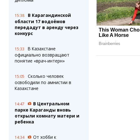
В Карагандинской
15:38
области 17 водоёмов
передадут в аренду через
конкурс
В Казахстане
15:33
официально возвращают
понятие «врач-интерн»
Сколько человек
15:05
освободили по амнистии в
Казахстане
В Центральном
14:47
парке Караганды вновь
открыли комнату матери и
ребенка
От хобби к
14:34