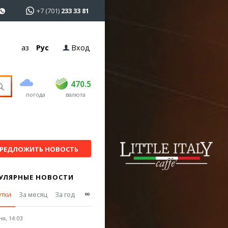
+7 (701)
233 33 81
Қаз
Рус
Вход
покупка
продажа
USD
469
470.5
470.5
погода
валюта
EUR
541
545
RUB
5.51
5.6
РЕДЛОЖИТЬ НОВОСТЬ
УЛЯРНЫЕ НОВОСТИ
∞
утки
За месяц
За год
я, 14:03