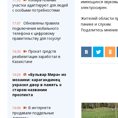
17:35
имеющихся звуков
участки адаптируют для людей
электросирен.
с особыми потребностями
Жителей области пр
Обновлены правила
17:07
панике и слухам.
подключения мобильного
Поделитесь мнение
телефона к цифровому
правительству для госуслуг
Прокат средств
16:30
реабилитации заработал в
Казахстане
«Бульвар Мира» из
16:26
мозаики: карагандинец
украсил двор в память о
старом названии
проспекта
В интернете
16:06
продавали поддельные
дипломы