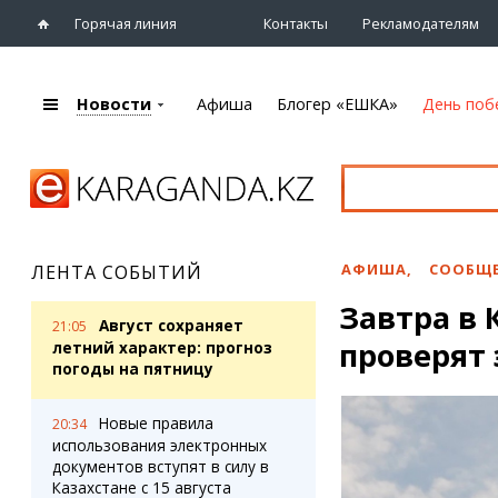
Горячая линия
Контакты
Рекламодателям
Новости
Афиша
Блогер «ЕШКА»
День поб
+7 (7212)
92 09 09
Главная
Афиша
Новости
Новости
Кино
Караганды
Театры
АФИША
,
СООБЩЕ
ЛЕНТА СОБЫТИЙ
Хроника
Музыка
Завтра в 
eTV
Спорт
Август сохраняет
21:05
Рассылка новостей
проверят
Выставки
летний характер: прогноз
Персоны
погоды на пятницу
Цирк и зоопарк
Интервью
Новые правила
20:34
использования электронных
Блогер «ЕШКА»
Карты
документов вступят в силу в
Лента блогера
Web-камеры
Казахстане с 15 августа