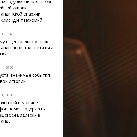
4-м году жизни скончался
ейший клирик
гандинской епархии
рхимандрит Пахомий
я, 12:45
му в Центральном парке
ганды перестал светиться
й кит
я, 09:00
густа: значимые события
вой истории
я, 10:00
вленный в машине
фон помог задержать
вшегося водителя в
ганде