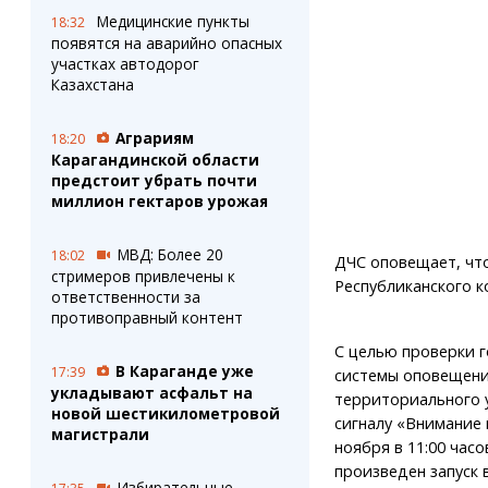
Медицинские пункты
18:32
появятся на аварийно опасных
участках автодорог
Казахстана
Аграриям
18:20
Карагандинской области
предстоит убрать почти
миллион гектаров урожая
МВД: Более 20
18:02
ДЧС оповещает, что
стримеров привлечены к
Республиканского к
ответственности за
противоправный контент
С целью проверки 
В Караганде уже
17:39
системы оповещен
укладывают асфальт на
территориального 
новой шестикилометровой
сигналу «Внимание 
магистрали
ноября в 11:00 часо
произведен запуск 
Избирательные