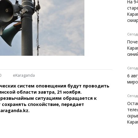
Темиртау
На 9
стар
Балхаш
Кара
Жезказган
схиа
Сегодн
Поче
Справочник
Кара
Расписание транспорта
сини
Автобусные остановки
Экстренные службы
Сегодн
Каталог компаний
0
eKaraganda
6 ав
Купить шины, легко!
миро
ических систем оповещения будут проводить
нской области завтра, 21 ноября.
Сегодн
чрезвычайным ситуациям обращается к
Оста
 сохранять спокойствие, передает
теле
araganda.kz.
скры
Кара