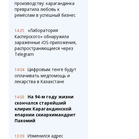
производству: карагандинка
превратила любовь к
ремёслам в успешный бизнес
«Лаборатория
14:25
Касперского» обнаружила
заражённые iOS-приложения,
распространяющиеся через
Telegram
Цифровым тенге будут
14:04
оплачивать медпомощь и
лекарства в Казахстане
На 94-м году жизни
14:03
скончался старейший
клирик Карагандинской
епархии схиархимандрит
Пахомий
Изменился адрес
13:39