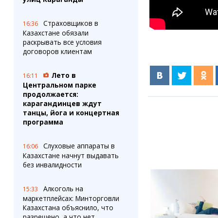
Страховщиков в
16:36
Казахстане обязали
раскрывать все условия
договоров клиентам
Лето в
16:11
Центральном парке
продолжается:
карагандинцев ждут
танцы, йога и концертная
программа
Слуховые аппараты в
16:06
Казахстане начнут выдавать
без инвалидности
Алкоголь на
15:33
маркетплейсах: Минторговли
Казахстана объяснило, что
разрешено, а что нет