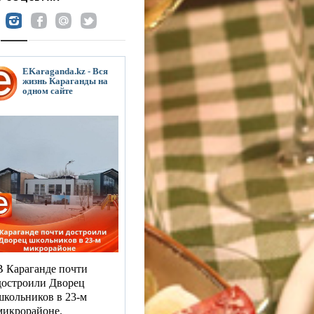
EKaraganda.kz - Вся
жизнь Караганды на
одном сайте