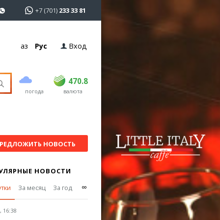
+7 (701)
233 33 81
Қаз
Рус
Вход
покупка
продажа
USD
468.5
470.8
470.8
погода
валюта
EUR
539
541.5
RUB
5.53
5.6
РЕДЛОЖИТЬ НОВОСТЬ
УЛЯРНЫЕ НОВОСТИ
∞
утки
За месяц
За год
 16:38