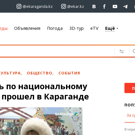
@ekaraganda.kz
@ekar.kz
еды
Объявления
Погода
3D-тур
eTV
Ещё
+7 701 233 33 81
Объявления
Недвижимость
Автомобили
КУЛЬТУРА
,
ОБЩЕСТВО
,
СОБЫТИЯ
Работа
ь по национальному
Услуги
П
 прошел в Караганде
Электроника
Мебель
ПОП
За с
Погода
Караганда
Вчера,