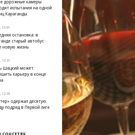
е дорожные камеры
одят испытания на одной
лиц Караганды
 15:01
едняя остановка: в
ганде старый автобус
л новую жизнь
 13:31
ь Шацкий может
ршить карьеру в конце
на
 12:39
тер» одержал десятую
ду подряд в Первой лиге
В СОЦСЕТЯХ