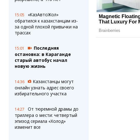
«КазАвтоЖол»
15:05
обратился к казахстанцам из-
за одной плохой привычки на
трассах
Последняя
15:01
остановка: в Караганде
старый автобус начал
новую жизнь
Казахстанцы могут
14:36
онлайн узнать адрес своего
избирательного участка
От тюремной драмы до
14:27
триллера о мести: четвертый
эпизод сериала «Холод»
изменит все