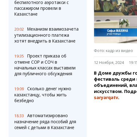
Штрихи
Пробки
беспилотного аэротакси с
пассажиром провели в
Фотокомиксы
Карта Караганды
Казахстане
Коллаж недели
Организации
Ешкин гороскоп
Мой участковый
Механизм взаимозачета
20:02
Перекрытие дорог
утилизационного платежа
хотят внедрить в Казахстане
Сервисы
Медиа
Фото: кадр из видео
Переводчик
Фото
Проект приказа об
19:35
Видео
отмене СОР и СОЧ в
12 Ноября, 2024
19:1
3D-тур
начальных классах выставили
В Доме дружбы г
для публичного обсуждения
Timelapse
фестиваль среди
объединений, вл
Сколько денег нужно
19:09
искусством. Подр
казахстанцу, чтобы жить
saryarqatv
.
безбедно
Автоматизировано
18:33
назначение ряда пособий для
семей с детьми в Казахстане