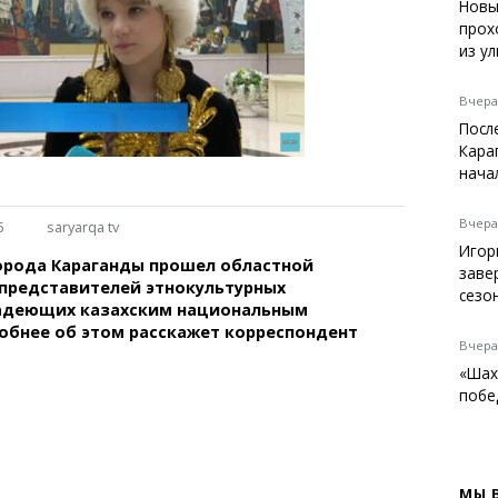
Темиртау
Новы
прох
Балхаш
из у
Жезказган
Вчера,
Посл
Кара
Справочник
нача
Расписание транспорта
Автобусные остановки
Вчера,
5
saryarqa tv
Экстренные службы
Игор
орода Караганды прошел областной
Каталог компаний
заве
 представителей этнокультурных
Купить шины, легко!
сезо
адеющих казахским национальным
обнее об этом расскажет корреспондент
Вчера,
«Шах
побе
МЫ 