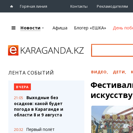
Горячая линия
Контакты
Рекламодателям
Новости
Афиша
Блогер «ЕШКА»
День поб
+7 (7212)
92 09 09
Главная
Афиша
Новости
Новости
Кино
Караганды
Театры
ВИДЕО
,
ДЕТИ
,
ЛЕНТА СОБЫТИЙ
Хроника
Музыка
Фестивал
eTV
Спорт
ВЧЕРА
Рассылка новостей
искусству
Выставки
Выходные без
21:05
Персоны
Цирк и зоопарк
осадков: какой будет
Интервью
погода в Караганде и
области 8 и 9 августа
Блогер «ЕШКА»
Карты
Лента блогера
Web-камеры
Первый полёт
20:32