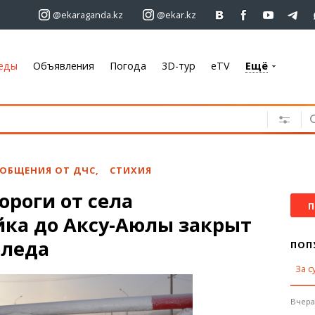
@ekaraganda.kz
@ekar.kz
еды
Объявления
Погода
3D-тур
eTV
Ещё
+7 701 233 33 81
Объявления
Недвижимость
Автомобили
ОБЩЕНИЯ ОТ ДЧС
,
СТИХИЯ
Работа
ороги от села
Услуги
П
йка до Аксу-Аюлы закрыт
Электроника
Мебель
оледа
ПОП
За с
Погода
Караганда
Вчера,