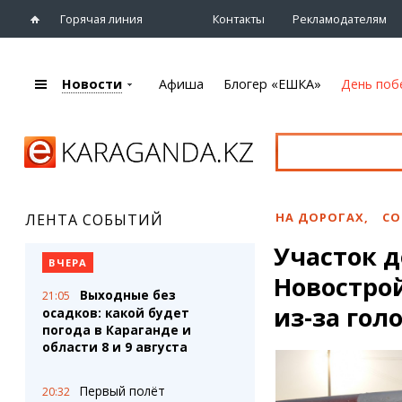
Горячая линия
Контакты
Рекламодателям
Новости
Афиша
Блогер «ЕШКА»
День поб
+7 (7212)
92 09 09
Главная
Афиша
Новости
Новости
Кино
Караганды
Театры
НА ДОРОГАХ
,
СО
ЛЕНТА СОБЫТИЙ
Хроника
Музыка
Участок д
eTV
Спорт
ВЧЕРА
Рассылка новостей
Новостро
Выставки
Выходные без
21:05
Персоны
Цирк и зоопарк
из-за гол
осадков: какой будет
Интервью
погода в Караганде и
области 8 и 9 августа
Блогер «ЕШКА»
Карты
Лента блогера
Web-камеры
Первый полёт
20:32