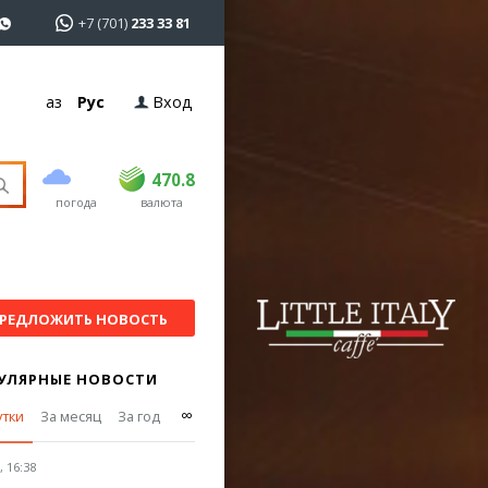
+7 (701)
233 33 81
Қаз
Рус
Вход
покупка
продажа
USD
468.5
470.8
470.8
погода
валюта
EUR
539
541.5
RUB
5.53
5.6
РЕДЛОЖИТЬ НОВОСТЬ
УЛЯРНЫЕ НОВОСТИ
∞
утки
За месяц
За год
 16:38