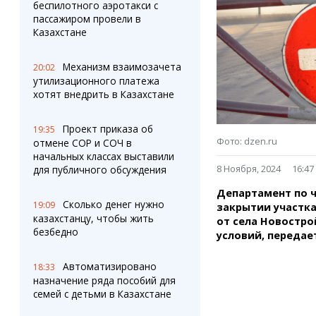
Штрихи
Пробки
беспилотного аэротакси с
пассажиром провели в
Фотокомиксы
Карта Караганды
Казахстане
Коллаж недели
Организации
Ешкин гороскоп
Мой участковый
Механизм взаимозачета
20:02
Перекрытие дорог
утилизационного платежа
хотят внедрить в Казахстане
Сервисы
Медиа
Переводчик
Фото
Проект приказа об
19:35
Видео
Фото: dzen.ru
отмене СОР и СОЧ в
3D-тур
начальных классах выставили
8 Ноября, 2024
16:47
для публичного обсуждения
Timelapse
Департамент по 
Сколько денег нужно
19:09
закрытии участка
казахстанцу, чтобы жить
от села Новостро
безбедно
условий, передае
Автоматизировано
18:33
назначение ряда пособий для
семей с детьми в Казахстане