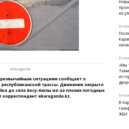
Темиртау
Новы
прох
Балхаш
из у
Жезказган
Вчера,
Посл
Кара
Справочник
нача
Расписание транспорта
Автобусные остановки
Вчера,
Экстренные службы
«Мы 
eKaraganda
Каталог компаний
Теми
Купить шины, легко!
исто
чрезвычайным ситуациям сообщает о
двор
 республиканской трассы. Движение закрыто
йка до села Аксу-Аюлы из-за плохих погодных
Вчера,
т корреспондент ekaraganda.kz.
В Ка
гази
ЖБИ