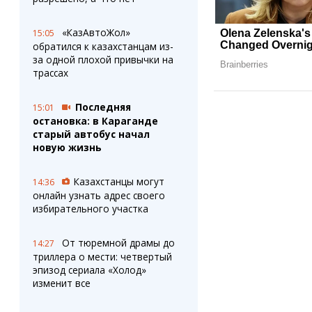
«КазАвтоЖол»
15:05
обратился к казахстанцам из-
за одной плохой привычки на
трассах
Последняя
15:01
остановка: в Караганде
старый автобус начал
новую жизнь
Казахстанцы могут
14:36
онлайн узнать адрес своего
избирательного участка
От тюремной драмы до
14:27
триллера о мести: четвертый
эпизод сериала «Холод»
изменит все