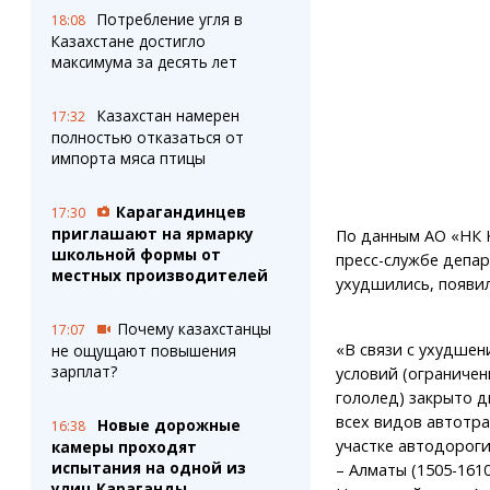
Потребление угля в
18:08
Казахстане достигло
максимума за десять лет
Казахстан намерен
17:32
полностью отказаться от
импорта мяса птицы
Карагандинцев
17:30
приглашают на ярмарку
По данным АО «НК К
школьной формы от
пресс-службе депа
местных производителей
ухудшились, появил
Почему казахстанцы
17:07
«В связи с ухудше
не ощущают повышения
зарплат?
условий (ограничен
гололед) закрыто 
всех видов автотра
Новые дорожные
16:38
участке автодороги
камеры проходят
испытания на одной из
– Алматы (1505-1610 
улиц Караганды