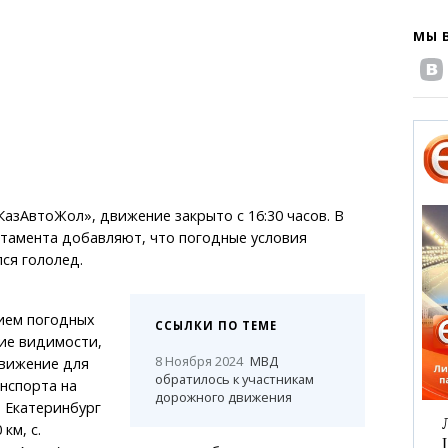
МЫ 
азАвтоЖол», движение закрыто с 16:30 часов. В
ртамента добавляют, что погодные условия
ся гололед.
нием погодных
ССЫЛКИ ПО ТЕМЕ
ие видимости,
8 Ноября 2024
МВД
движение для
обратилось к участникам
нспорта на
дорожного движения
 Екатеринбург
км, с.