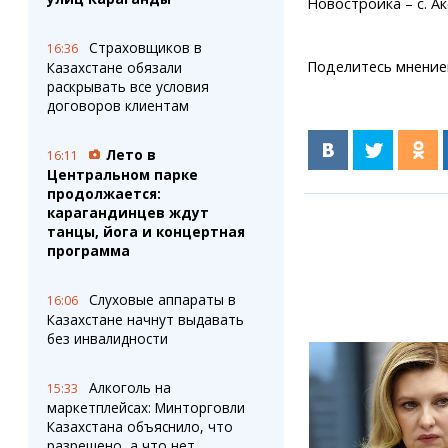
Новостройка – с. А
Страховщиков в
16:36
Поделитесь мнение
Казахстане обязали
раскрывать все условия
договоров клиентам
Лето в
16:11
Центральном парке
продолжается:
карагандинцев ждут
танцы, йога и концертная
программа
Слуховые аппараты в
16:06
Казахстане начнут выдавать
без инвалидности
Алкоголь на
15:33
маркетплейсах: Минторговли
Казахстана объяснило, что
разрешено, а что нет