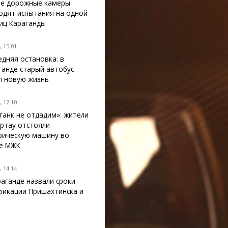
е дорожные камеры
одят испытания на одной
лиц Караганды
 15:01
едняя остановка: в
ганде старый автобус
л новую жизнь
 12:10
танк не отдадим»: жители
ртау отстояли
рическую машину во
е МЖК
 14:14
раганде назвали сроки
фикации Пришахтинска и