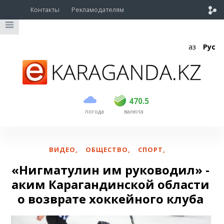
Контакты
Рекламодателям
Қаз
Рус
покупка
продажа
USD
468.5
470.5
470.5
погода
валюта
EUR
539
544
RUB
5.51
5.58
ВИДЕО
,
ОБЩЕСТВО
,
СПОРТ
,
«Нигматулин им руководил» -
аким Карагандинской области
о возврате хоккейного клуба