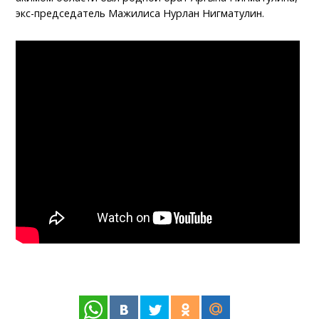
экс-председатель Мажилиса Нурлан Нигматулин.