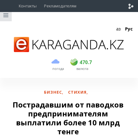
Контакты
Рекламодателям
Қаз
Рус
покупка
продажа
USD
468.5
470.7
470.7
погода
валюта
EUR
539
544
RUB
5.53
5.6
БИЗНЕС
,
СТИХИЯ
,
Пострадавшим от паводков
предпринимателям
выплатили более 10 млрд
тенге