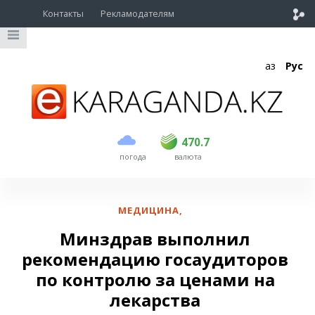
Контакты
Рекламодателям
Қаз
Рус
покупка
продажа
USD
468.5
470.7
470.7
погода
валюта
EUR
539
544
RUB
5.53
5.6
МЕДИЦИНА
,
Минздрав выполнил
рекомендацию госаудиторов
по контролю за ценами на
лекарства