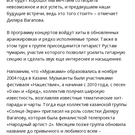
все будет хорошо! Мы мечтаем сотворить
невозможное и все успеть, и предвкушаем наши
будущие встречи, ведь это того стоит!» – отмечает
Диляра Вагапова.
В программу концертов войдут хиты в обновленных
аранжировках и редко исполняемые треки. Также в
этом туре к группе присоединится гитарист Рустам
Чумарин, участие которого позволит усилить гитарную
секцию и сделать звук еще интереснее и насыщеннее.
Напомним, что «Мураками» образовались в ноябре
2004 года в Казани. Музыканты были участниками
фестиваля «Нашествие», а начиная с 2010 года, с песен
«0 км» и «Бред», коллектив получил широкую
известность, возглавляя известные тематические хит-
парады и чарты. Тогда еще коллектив казанской группы
«Солнце-Экран» пригласил на роль солистки Диляру
Вагапову, которая была финалисткой телепроекта
«Народный артист-2». Месяцем позже группа обновила
название до привычного и любимого всем –