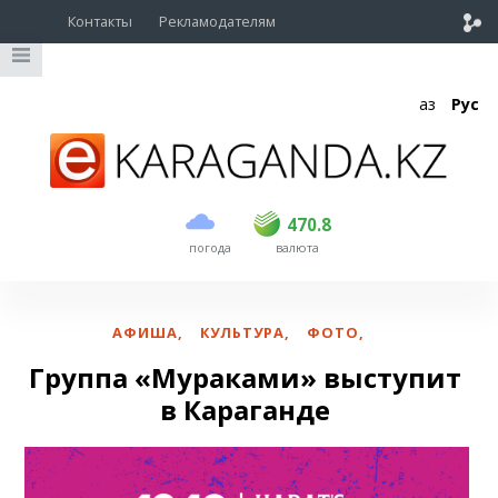
Контакты
Рекламодателям
Қаз
Рус
покупка
продажа
USD
468.5
470.8
470.8
погода
валюта
EUR
539
541.5
RUB
5.53
5.6
АФИША
,
КУЛЬТУРА
,
ФОТО
,
Группа «Мураками» выступит
в Караганде