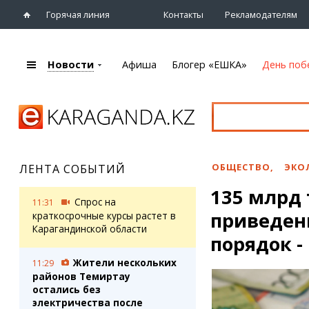
Горячая линия
Контакты
Рекламодателям
Новости
Афиша
Блогер «ЕШКА»
День поб
+7 (7212)
92 09 09
Главная
Афиша
Новости
Новости
Кино
Караганды
Театры
ОБЩЕСТВО
,
ЭКО
ЛЕНТА СОБЫТИЙ
Хроника
Музыка
135 млрд 
eTV
Спорт
Спрос на
11:31
Рассылка новостей
приведен
Выставки
краткосрочные курсы растет в
Персоны
Карагандинской области
Цирк и зоопарк
порядок -
Интервью
Жители нескольких
11:29
районов Темиртау
Блогер «ЕШКА»
Карты
остались без
Лента блогера
Web-камеры
электричества после