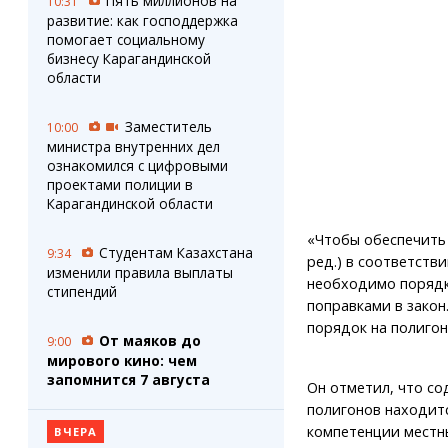
Пять миллионов на
10:31
развитие: как господдержка
помогает социальному
бизнесу Карагандинской
области
Заместитель
10:00
министра внутренних дел
ознакомился с цифровыми
проектами полиции в
Карагандинской области
«Чтобы обеспечить 
Студентам Казахстана
9:34
ред.) в соответств
изменили правила выплаты
необходимо порядка
стипендий
поправками в закон
порядок на полигон
От маяков до
9:00
мирового кино: чем
запомнится 7 августа
Он отметил, что с
полигонов находитс
компетенции местн
ВЧЕРА