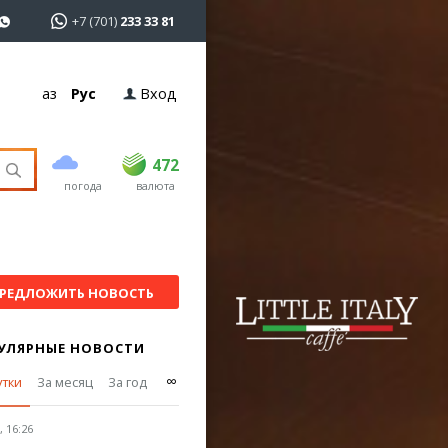
+7 (701)
233 33 81
Қаз
Рус
Вход
покупка
продажа
USD
468.5
472
472
погода
валюта
EUR
540
544
RUB
5.58
5.61
РЕДЛОЖИТЬ НОВОСТЬ
УЛЯРНЫЕ НОВОСТИ
∞
утки
За месяц
За год
 16:26