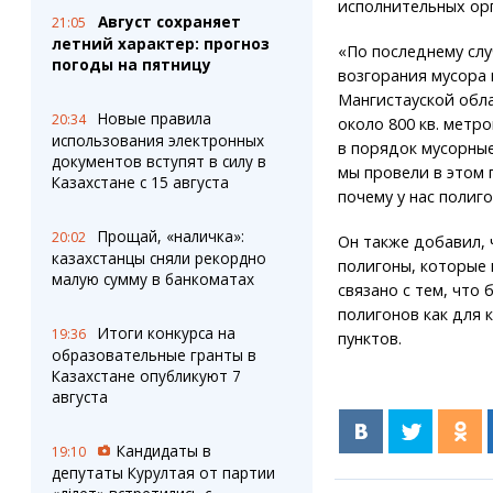
исполнительных орг
Август сохраняет
21:05
летний характер: прогноз
«По последнему сл
погоды на пятницу
возгорания мусора 
Мангистауской обл
Новые правила
20:34
около 800 кв. метр
использования электронных
в порядок мусорные
документов вступят в силу в
мы провели в этом 
Казахстане с 15 августа
почему у нас полиг
Прощай, «наличка»:
20:02
Он также добавил, 
казахстанцы сняли рекордно
полигоны, которые 
малую сумму в банкоматах
связано с тем, что
полигонов как для 
Итоги конкурса на
19:36
пунктов.
образовательные гранты в
Казахстане опубликуют 7
августа
Кандидаты в
19:10
депутаты Курултая от партии