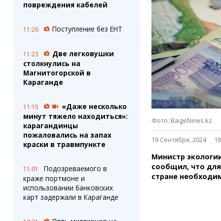
Штрихи
Пробки
повреждения кабелей
Фотокомиксы
Карта Караганды
Коллаж недели
Организации
Поступление без ЕНТ
11:26
Ешкин гороскоп
Мой участковый
Перекрытие дорог
Две легковушки
11:23
столкнулись на
Магнитогорской в
Сервисы
Медиа
Караганде
Переводчик
Фото
Видео
«Даже несколько
11:15
3D-тур
минут тяжело находиться»:
Timelapse
Фото: BaigeNews.kz
карагандинцы
пожаловались на запах
19 Сентября, 2024
18
краски в травмпункте
Министр экологии
сообщил, что для
Подозреваемого в
11:01
стране необходим
краже портмоне и
использовании банковских
карт задержали в Караганде