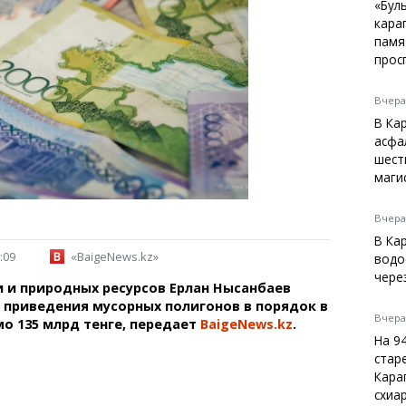
Темиртау
«Бул
кара
Балхаш
памя
Жезказган
прос
Вчера,
В Ка
Справочник
асфа
Расписание транспорта
шест
маги
Автобусные остановки
Экстренные службы
Каталог компаний
Вчера,
Купить шины, легко!
В Ка
:09
«BaigeNews.kz»
водо
чере
 и природных ресурсов Ерлан Нысанбаев
 приведения мусорных полигонов в порядок в
Вчера,
о 135 млрд тенге, передает
BaigeNews.kz
.
На 9
стар
Кара
схиа