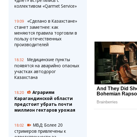
«Әділет» встретились с
коллективом «Qarmet Service»
«Сделано в Казахстане»
19:09
станет заметнее: как
меняются правила торговли в
пользу отечественных
производителей
Медицинские пункты
18:32
появятся на аварийно опасных
участках автодорог
Казахстана
Аграриям
18:20
Карагандинской области
предстоит убрать почти
миллион гектаров урожая
МВД: Более 20
18:02
стримеров привлечены к
ответственности за