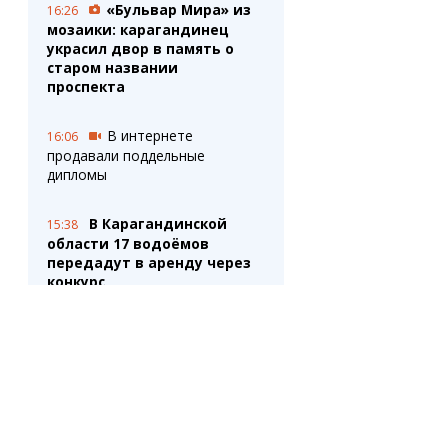
«Бульвар Мира» из
16:26
мозаики: карагандинец
украсил двор в память о
старом названии
проспекта
В интернете
16:06
продавали поддельные
дипломы
В Карагандинской
15:38
области 17 водоёмов
передадут в аренду через
конкурс
В Казахстане
15:33
официально возвращают
понятие «врач-интерн»
Сколько человек
15:05
освободили по амнистии в