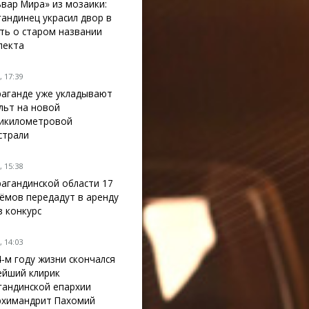
ьвар Мира» из мозаики:
гандинец украсил двор в
ть о старом названии
пекта
 17:39
раганде уже укладывают
льт на новой
икилометровой
страли
 15:38
рагандинской области 17
ёмов передадут в аренду
з конкурс
 14:03
4-м году жизни скончался
ейший клирик
гандинской епархии
рхимандрит Пахомий