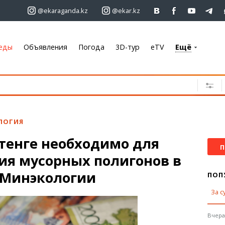
@ekaraganda.kz
@ekar.kz
еды
Объявления
Погода
3D-тур
eTV
Ещё
+7 701 233 33 81
Объявления
Недвижимость
Автомобили
ЛОГИЯ
Работа
тенге необходимо для
Услуги
П
ия мусорных полигонов в
Электроника
Мебель
 Минэкологии
ПОП
За с
Погода
Караганда
Вчера,