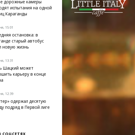
е дорожные камеры
одят испытания на одной
лиц Караганды
я, 15:01
едняя остановка: в
ганде старый автобус
л новую жизнь
я, 13:31
ь Шацкий может
ршить карьеру в конце
на
я, 12:39
тер» одержал десятую
ду подряд в Первой лиге
В СОЦСЕТЯХ