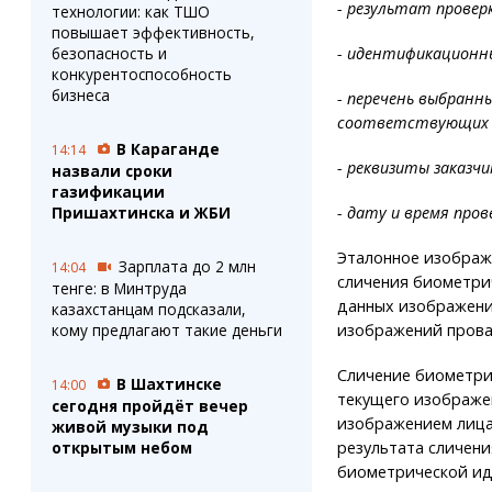
- результат провер
технологии: как ТШО
повышает эффективность,
- идентификационн
безопасность и
конкурентоспособность
бизнеса
- перечень выбранны
соответствующих с
В Караганде
14:14
- реквизиты заказч
назвали сроки
газификации
- дату и время про
Пришахтинска и ЖБИ
Эталонное изображ
Зарплата до 2 млн
14:04
сличения биометрич
тенге: в Минтруда
данных изображени
казахстанцам подсказали,
изображений прова
кому предлагают такие деньги
Сличение биометри
В Шахтинске
14:00
текущего изображе
сегодня пройдёт вечер
изображением лиц
живой музыки под
результата сличен
открытым небом
биометрической ид