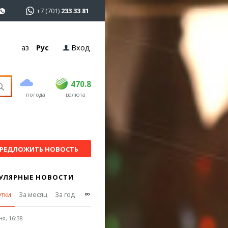
+7 (701)
233 33 81
Қаз
Рус
Вход
покупка
продажа
USD
468.5
470.8
470.8
погода
валюта
EUR
539
541.5
RUB
5.53
5.6
РЕДЛОЖИТЬ НОВОСТЬ
УЛЯРНЫЕ НОВОСТИ
∞
утки
За месяц
За год
я, 16:38