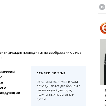
ентификация проводится по изображению лица
о.
ической
ССЫЛКИ ПО ТЕМЕ
по
26 Августа 2024
МВД и АФМ
ца
объединяются для борьбы с
ого
легализацией доходов,
 следующие
полученных преступным
путем