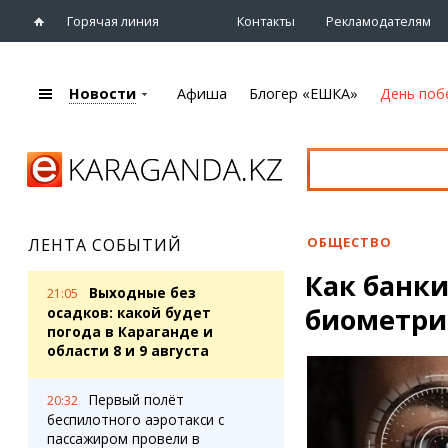
Горячая линия
Контакты
Рекламодателям
Новости
Афиша
Блогер «ЕШКА»
День поб
+7 (7212)
92 09 09
Главная
Афиша
Новости
Новости
Кино
Караганды
Театры
ОБЩЕСТВО
ЛЕНТА СОБЫТИЙ
Хроника
Музыка
Как банк
eTV
Спорт
Выходные без
21:05
Рассылка новостей
биометри
Выставки
осадков: какой будет
Персоны
погода в Караганде и
Цирк и зоопарк
области 8 и 9 августа
Интервью
Первый полёт
20:32
Блогер «ЕШКА»
Карты
беспилотного аэротакси с
Лента блогера
Web-камеры
пассажиром провели в