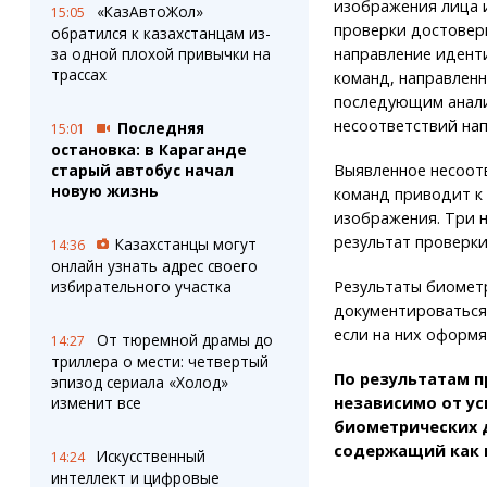
изображения лица 
«КазАвтоЖол»
15:05
проверки достовер
обратился к казахстанцам из-
направление иденти
за одной плохой привычки на
трассах
команд, направленн
последующим анали
несоответствий нап
Последняя
15:01
остановка: в Караганде
Выявленное несоотв
старый автобус начал
новую жизнь
команд приводит к
изображения. Три 
результат проверк
Казахстанцы могут
14:36
онлайн узнать адрес своего
Результаты биомет
избирательного участка
документироваться
если на них оформя
От тюремной драмы до
14:27
триллера о мести: четвертый
По результатам 
эпизод сериала «Холод»
независимо от ус
изменит все
биометрических 
содержащий как 
Искусственный
14:24
интеллект и цифровые