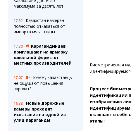
Казахстане достигло
максимума за десять лет
Казахстан намерен
17:32
полностью отказаться от
импорта мяса птицы
Карагандинцев
17:30
приглашают на ярмарку
школьной формы от
местных производителей
Биометрическая ид
идентифицируемог
Почему казахстанцы
17:07
не ощущают повышения
Процесс биометр
зарплат?
идентификации 
изображению ли
Новые дорожные
16:38
идентифицируем
камеры проходят
включает в себя
испытания на одной из
улиц Караганды
этапы: