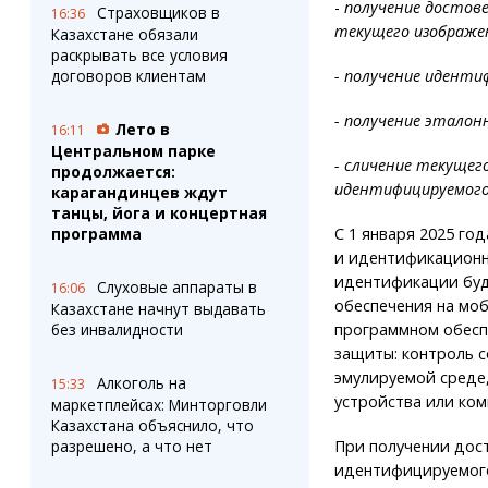
-
получение достов
Страховщиков в
16:36
текущего изображе
Казахстане обязали
раскрывать все условия
- получение идент
договоров клиентам
- получение эталон
Лето в
16:11
Центральном парке
- сличение текущег
продолжается:
идентифицируемого
карагандинцев ждут
танцы, йога и концертная
С 1 января 2025 г
программа
и идентификационн
идентификации буд
Слуховые аппараты в
16:06
обеспечения на моб
Казахстане начнут выдавать
программном обесп
без инвалидности
защиты: контроль с
эмулируемой среде
Алкоголь на
15:33
устройства или ком
маркетплейсах: Минторговли
Казахстана объяснило, что
При получении дос
разрешено, а что нет
идентифицируемого