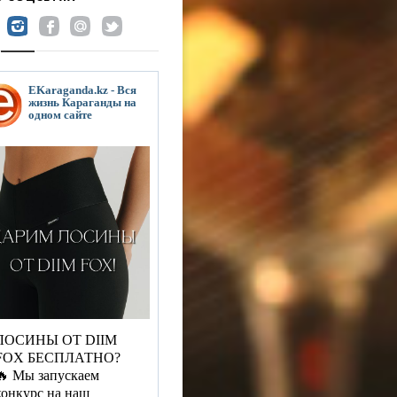
EKaraganda.kz - Вся
жизнь Караганды на
одном сайте