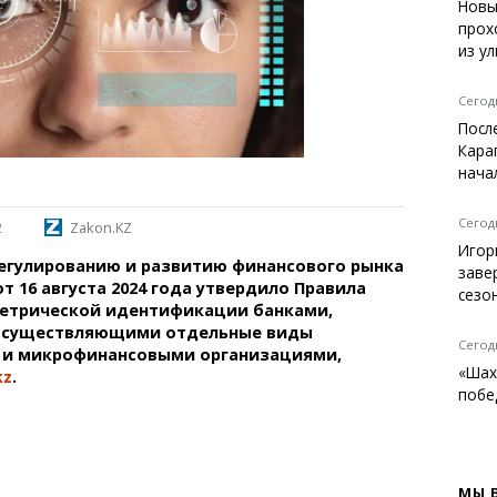
Темиртау
Новы
прох
Балхаш
из у
Жезказган
Сегодн
Посл
Кара
Справочник
нача
Расписание транспорта
Автобусные остановки
Сегодн
2
Zakon.KZ
Экстренные службы
Игор
регулированию и развитию финансового рынка
Каталог компаний
заве
т 16 августа 2024 года утвердило Правила
Купить шины, легко!
сезо
етрической идентификации банками,
осуществляющими отдельные виды
Сегодн
, и микрофинансовыми организациями,
«Шах
kz
.
побе
МЫ 