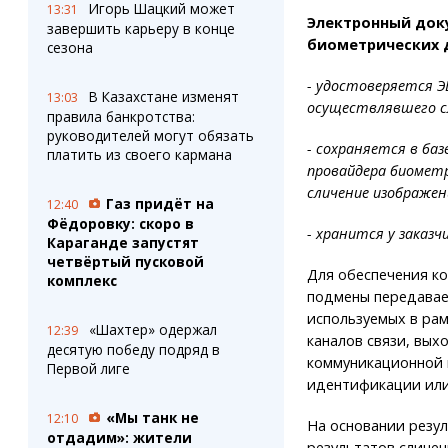
Игорь Шацкий может
13:31
Электронный док
завершить карьеру в конце
биометрических 
сезона
- удостоверяется Э
В Казахстане изменят
13:03
осуществлявшего с
правила банкротства:
руководителей могут обязать
- сохраняется в ба
платить из своего кармана
провайдера биомет
сличение изображен
Газ придёт на
12:40
Фёдоровку: скоро в
- хранится у заказ
Караганде запустят
четвёртый пусковой
Для обеспечения к
комплекс
подмены передавае
используемых в ра
«Шахтер» одержал
12:39
каналов связи, вы
десятую победу подряд в
коммуникационной 
Первой лиге
идентификации или
«Мы танк не
12:10
На основании резу
отдадим»: жители
результатов сличен