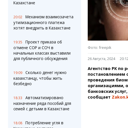
Штрихи
Пробки
Казахстане
Фотокомиксы
Карта Караганды
Коллаж недели
Организации
Механизм взаимозачета
20:02
Ешкин гороскоп
Мой участковый
утилизационного платежа
Перекрытие дорог
хотят внедрить в Казахстане
Проект приказа об
Сервисы
Медиа
19:35
Фото: freepik
отмене СОР и СОЧ в
Переводчик
Фото
начальных классах выставили
Видео
для публичного обсуждения
26 Августа, 2024
20:1
3D-тур
Агентство РК по 
Timelapse
Сколько денег нужно
19:09
постановлением о
казахстанцу, чтобы жить
проведения биом
безбедно
организациями, 
банковских услуг
сообщает
Zakon.
Автоматизировано
18:33
назначение ряда пособий для
семей с детьми в Казахстане
Потребление угля в
18:08