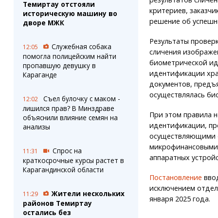
Темиртау отстояли
критериев, заказч
историческую машину во
решение об успешн
дворе МЖК
Результаты провер
Служебная собака
12:05
сличения изображе
помогла полицейским найти
биометрической ид
пропавшую девушку в
идентификации хра
Караганде
документов, предъя
осуществлялась би
Съел булочку с маком -
12:02
лишился прав? В Минздраве
При этом правила 
объяснили влияние семян на
идентификации, пр
анализы
осуществляющими о
микрофинансовыми 
Спрос на
11:31
аппаратных устройс
краткосрочные курсы растет в
Карагандинской области
Постановление
ввод
исключением отдель
Жители нескольких
11:29
января 2025 года.
районов Темиртау
остались без