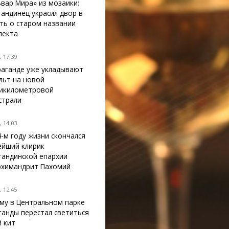
ьвар Мира» из мозаики:
гандинец украсил двор в
ть о старом названии
пекта
 17:39
раганде уже укладывают
льт на новой
икилометровой
страли
 14:03
4-м году жизни скончался
ейший клирик
гандинской епархии
рхимандрит Пахомий
 12:45
му в Центральном парке
ганды перестал светиться
й кит