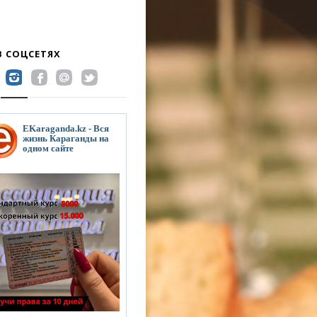
В СОЦСЕТЯХ
EKaraganda.kz - Вся
жизнь Караганды на
одном сайте