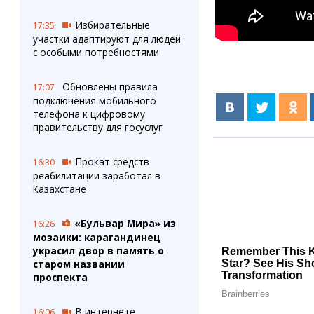
Избирательные
17:35
участки адаптируют для людей
с особыми потребностями
Обновлены правила
17:07
подключения мобильного
телефона к цифровому
правительству для госуслуг
Прокат средств
16:30
реабилитации заработал в
Казахстане
«Бульвар Мира» из
16:26
мозаики: карагандинец
украсил двор в память о
старом названии
проспекта
В интернете
16:06