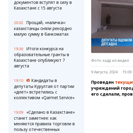
Штрихи
Пробки
документов вступят в силу в
Казахстане с 15 августа
Фотокомиксы
Карта Караганды
Коллаж недели
Организации
Ешкин гороскоп
Мой участковый
Прощай, «наличка»:
20:02
казахстанцы сняли рекордно
Перекрытие дорог
малую сумму в банкоматах
Сервисы
Медиа
Итоги конкурса на
19:36
Переводчик
Фото
образовательные гранты в
Видео
Казахстане опубликуют 7
Фото: кадр из видео
3D-тур
августа
9 Августа, 2024
15:09
Timelapse
Кандидаты в
19:10
Проведен
текущи
депутаты Курултая от партии
учреждений город
«Әділет» встретились с
его сделали, про
коллективом «Qarmet Service»
«Сделано в Казахстане»
19:09
станет заметнее: как
меняются правила торговли в
пользу отечественных