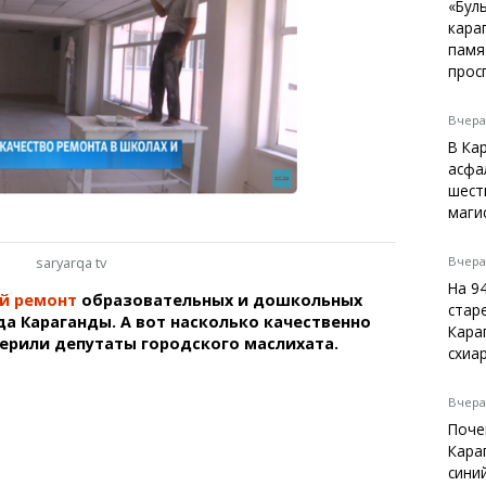
Темиртау
«Бул
кара
Балхаш
памя
Жезказган
прос
Вчера,
В Ка
Справочник
асфа
Расписание транспорта
шест
маги
Автобусные остановки
Экстренные службы
saryarqa tv
Каталог компаний
Вчера,
Купить шины, легко!
На 9
й ремонт
образовательных и дошкольных
стар
а Караганды. А вот насколько качественно
Кара
верили депутаты городского маслихата.
схиа
Вчера,
Поче
Кара
сини