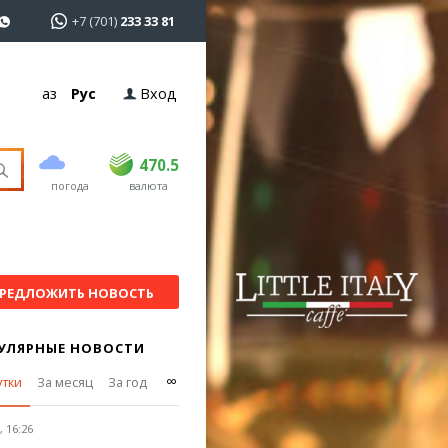
+7 (701)
233 33 81
Қаз
Рус
Вход
покупка
продажа
USD
469
470.5
470.5
погода
валюта
EUR
541
545
RUB
5.51
5.6
РЕДЛОЖИТЬ НОВОСТЬ
УЛЯРНЫЕ НОВОСТИ
∞
утки
За месяц
За год
 16:26