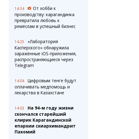
От хобби к
14:34
производству: карагандинка
превратила любовь к
ремёслам в успешный бизнес
«Лаборатория
14:25
Касперского» обнаружила
заражённые iOS-приложения,
распространяющиеся через
Telegram
Цифровым тенге будут
14:04
оплачивать медпомощь и
лекарства в Казахстане
На 94-м году жизни
14:03
скончался старейший
клирик Карагандинской
епархии схиархимандрит
Пахомий