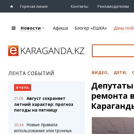
Горячая линия
Контакты
Рекламодателям
Новости
Афиша
Блогер «ЕШКА»
День поб
+7 (7212)
92 09 09
Главная
Афиша
Новости
Новости
Кино
Караганды
Театры
ВИДЕО
,
ДЕТИ
,
ЛЕНТА СОБЫТИЙ
Хроника
Музыка
Депутаты
eTV
Спорт
ВЧЕРА
Рассылка новостей
ремонта в
Выставки
Август сохраняет
21:05
Персоны
Цирк и зоопарк
Караганд
летний характер: прогноз
Интервью
погоды на пятницу
Блогер «ЕШКА»
Карты
Новые правила
20:34
Лента блогера
Web-камеры
использования электронных