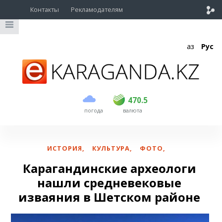
Контакты
Рекламодателям
Қаз
Рус
покупка
продажа
USD
469.5
470.5
470.5
погода
валюта
EUR
539
543
RUB
5.45
5.53
ИСТОРИЯ
,
КУЛЬТУРА
,
ФОТО
,
Карагандинские археологи
нашли средневековые
изваяния в Шетском районе