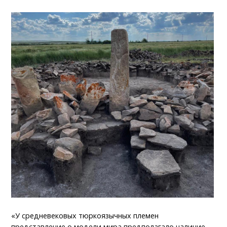
«У средневековых тюркоязычных племен
представление о модели мира предполагало наличие