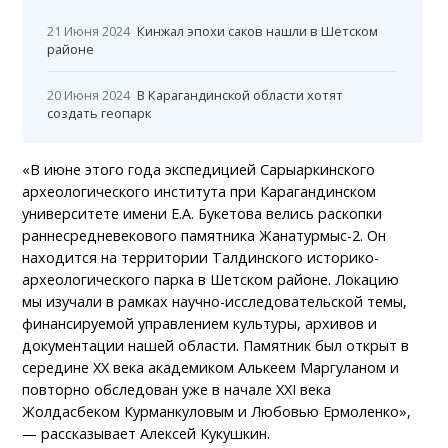
21 Июня 2024
Кинжал эпохи саков нашли в Шетском
районе
20 Июня 2024
В Карагандинской области хотят
создать геопарк
«В июне этого года экспедицией Сарыаркинского
археологического института при Карагандинском
университете имени Е.А. Букетова велись раскопки
раннесредневекового памятника Жанатурмыс-2. Он
находится на территории Талдинского историко-
археологического парка в Шетском районе. Локацию
мы изучали в рамках научно-исследовательской темы,
финансируемой управлением культуры, архивов и
документации нашей области. Памятник был открыт в
середине XX века академиком Алькеем Маргуланом и
повторно обследован уже в начале XXI века
Жолдасбеком Курманкуловым и Любовью Ермоленко»,
— рассказывает Алексей Кукушкин.