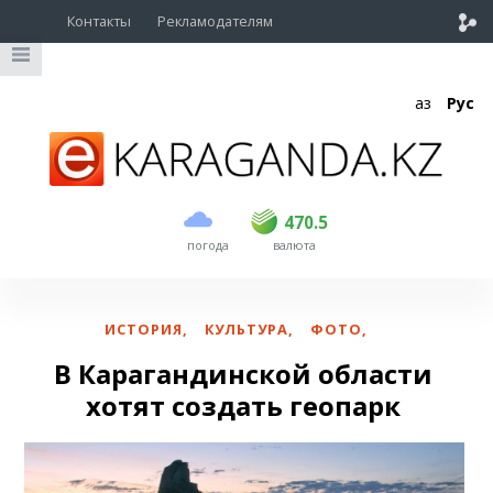
Контакты
Рекламодателям
Қаз
Рус
покупка
продажа
USD
468
470.5
470.5
погода
валюта
EUR
535
542
RUB
5.55
5.61
ИСТОРИЯ
,
КУЛЬТУРА
,
ФОТО
,
В Карагандинской области
хотят создать геопарк