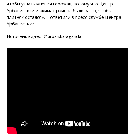
чтобы узнать мнения горожан, потому что Центр
Урбанистики и акимат района были за то, чтобы
плитняк остался», – ответили в пресс-службе Центра
Урбанистики.
Источник видео: @urban.karaganda