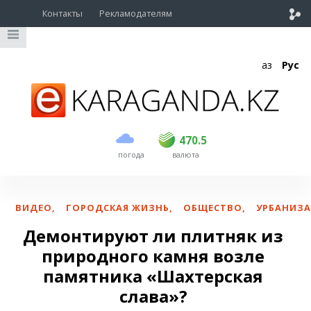
Контакты
Рекламодателям
Қаз
Рус
покупка
продажа
USD
468.5
470.5
470.5
погода
валюта
EUR
539
544
RUB
5.51
5.58
ВИДЕО
,
ГОРОДСКАЯ ЖИЗНЬ
,
ОБЩЕСТВО
,
УРБАНИЗ
Демонтируют ли плитняк из
природного камня возле
памятника «Шахтерская
слава»?