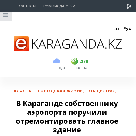
Контакты
Рекламодателям
Қаз
Рус
покупка
продажа
USD
469
470
470
погода
валюта
EUR
539
543
RUB
5.45
5.53
ВЛАСТЬ
,
ГОРОДСКАЯ ЖИЗНЬ
,
ОБЩЕСТВО
,
В Караганде собственнику
аэропорта поручили
отремонтировать главное
здание