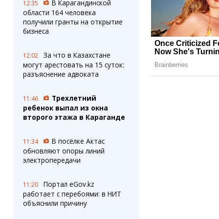
В Карагандинской
12:35
области 164 человека
получили гранты на открытие
бизнеса
За что в Казахстане
12:02
могут арестовать на 15 суток:
разъяснение адвоката
Трехлетний
11:46
ребенок выпал из окна
второго этажа в Караганде
В посёлке Актас
11:34
обновляют опоры линий
электропередачи
Портал eGov.kz
11:20
работает с перебоями: в НИТ
объяснили причину