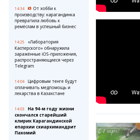
От хобби к
14:34
производству: карагандинка
превратила любовь к
ремёслам в успешный бизнес
«Лаборатория
14:25
Касперского» обнаружила
заражённые iOS-приложения,
распространяющиеся через
Telegram
Цифровым тенге будут
14:04
оплачивать медпомощь и
лекарства в Казахстане
На 94-м году жизни
14:03
скончался старейший
клирик Карагандинской
епархии схиархимандрит
Пахомий