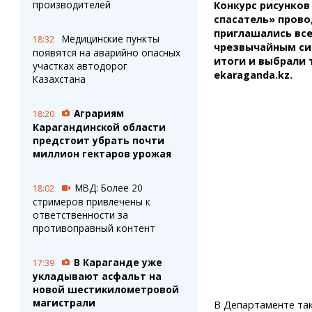
производителей
Конкурс рисунков
спасатель» провод
приглашались все
Медицинские пункты
18:32
чрезвычайным си
появятся на аварийно опасных
итоги и выбрали 
участках автодорог
ekaraganda.kz.
Казахстана
Аграриям
18:20
Карагандинской области
предстоит убрать почти
миллион гектаров урожая
МВД: Более 20
18:02
стримеров привлечены к
ответственности за
противоправный контент
В Караганде уже
17:39
укладывают асфальт на
новой шестикилометровой
магистрали
В Департаменте так