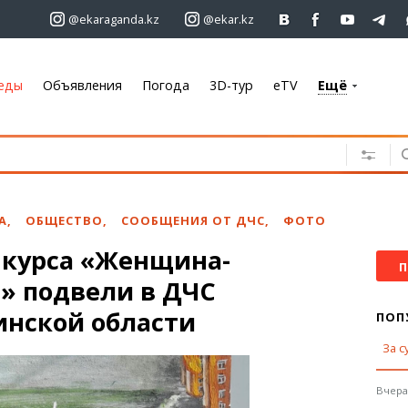
@ekaraganda.kz
@ekar.kz
еды
Объявления
Погода
3D-тур
eTV
Ещё
+7 701 233 33 81
Объявления
Недвижимость
Автомобили
А
,
ОБЩЕСТВО
,
СООБЩЕНИЯ ОТ ДЧС
,
ФОТО
Работа
нкурса «Женщина-
Услуги
П
» подвели в ДЧС
Электроника
Мебель
инской области
ПОП
За с
Погода
Караганда
Вчера,