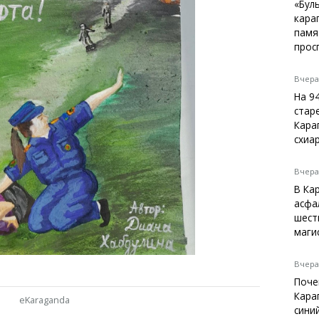
Темиртау
«Бул
кара
Балхаш
памя
Жезказган
прос
Вчера,
На 9
Справочник
стар
Расписание транспорта
Кара
схиа
Автобусные остановки
Экстренные службы
Каталог компаний
Вчера,
Купить шины, легко!
В Ка
асфа
шест
маги
Вчера,
Поче
Кара
eKaraganda
сини