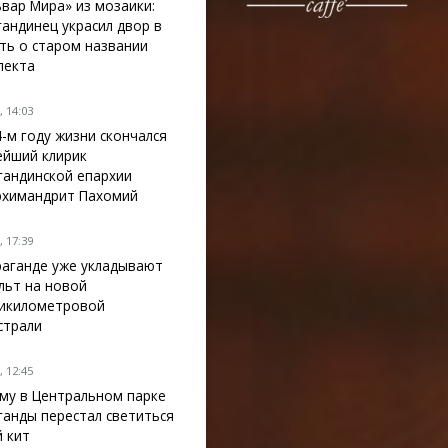
ьвар Мира» из мозаики:
гандинец украсил двор в
ть о старом названии
пекта
 14:03
4-м году жизни скончался
ейший клирик
гандинской епархии
рхимандрит Пахомий
 17:39
раганде уже укладывают
льт на новой
икилометровой
страли
 12:45
му в Центральном парке
ганды перестал светиться
й кит