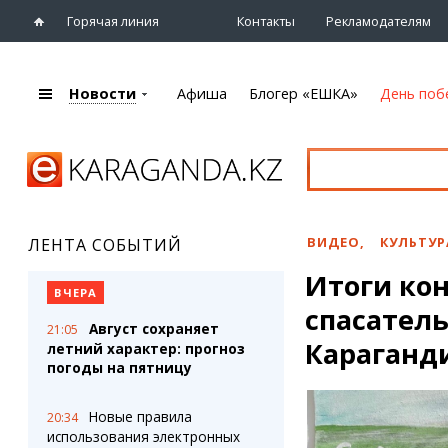
Горячая линия
Контакты
Рекламодателям
Новости
Афиша
Блогер «ЕШКА»
День поб
+7 (7212)
92 09 09
Главная
Афиша
Новости
Новости
Кино
Караганды
Театры
ВИДЕО
,
КУЛЬТУР
ЛЕНТА СОБЫТИЙ
Хроника
Музыка
Итоги ко
eTV
Спорт
ВЧЕРА
Рассылка новостей
спасатель
Выставки
Август сохраняет
21:05
Персоны
Цирк и зоопарк
Караганд
летний характер: прогноз
Интервью
погоды на пятницу
Блогер «ЕШКА»
Карты
Новые правила
20:34
Лента блогера
Web-камеры
использования электронных