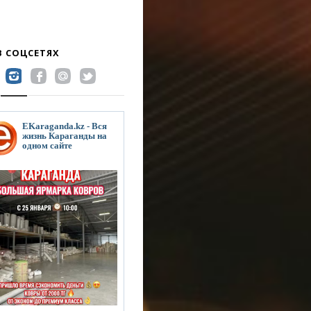
В СОЦСЕТЯХ
EKaraganda.kz - Вся
жизнь Караганды на
одном сайте