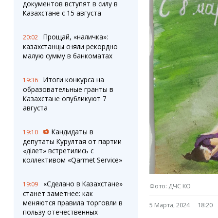
Штрихи
Пробки
документов вступят в силу в
Казахстане с 15 августа
Фотокомиксы
Карта Караганды
Коллаж недели
Организации
Ешкин гороскоп
Мой участковый
Прощай, «наличка»:
20:02
казахстанцы сняли рекордно
Перекрытие дорог
малую сумму в банкоматах
Сервисы
Медиа
Итоги конкурса на
19:36
Переводчик
Фото
образовательные гранты в
Видео
Казахстане опубликуют 7
3D-тур
августа
Timelapse
Кандидаты в
19:10
депутаты Курултая от партии
«Әділет» встретились с
коллективом «Qarmet Service»
«Сделано в Казахстане»
19:09
Фото: ДЧС КО
станет заметнее: как
меняются правила торговли в
5 Марта, 2024
18:20
пользу отечественных