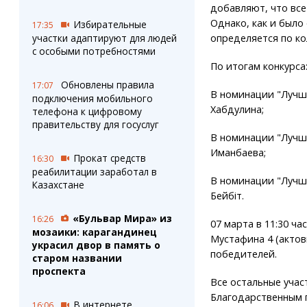
добавляют, что все
Однако, как и было
Избирательные
17:35
определяется по ко
участки адаптируют для людей
с особыми потребностями
По итогам конкурса
Обновлены правила
17:07
В номинации "Лучш
подключения мобильного
Хабдулина;
телефона к цифровому
правительству для госуслуг
В номинации "Лучш
Иманбаева;
Прокат средств
16:30
реабилитации заработал в
В номинации "Лучш
Казахстане
Бейбіт.
«Бульвар Мира» из
16:26
07 марта в 11:30 ча
мозаики: карагандинец
Мустафина 4 (акто
украсил двор в память о
победителей.
старом названии
проспекта
Все остальные учас
Благодарственным 
В интернете
16:06