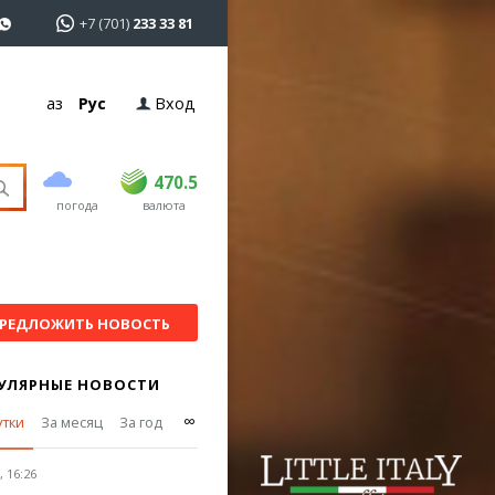
+7 (701)
233 33 81
Қаз
Рус
Вход
покупка
продажа
USD
469
470.5
470.5
погода
валюта
EUR
541
545
RUB
5.51
5.6
РЕДЛОЖИТЬ НОВОСТЬ
УЛЯРНЫЕ НОВОСТИ
∞
утки
За месяц
За год
 16:26