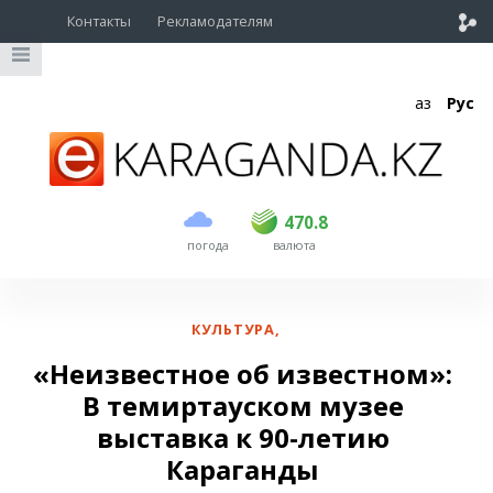
Контакты
Рекламодателям
Қаз
Рус
покупка
продажа
USD
468.5
470.8
470.8
погода
валюта
EUR
539
541.5
RUB
5.53
5.6
КУЛЬТУРА
,
«Неизвестное об известном»:
В темиртауском музее
выставка к 90-летию
Караганды