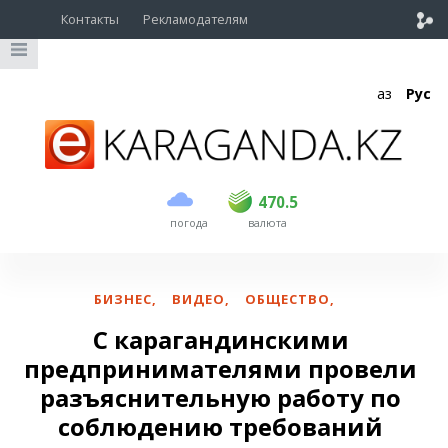
Контакты
Рекламодателям
Қаз
Рус
покупка
продажа
USD
468.5
470.5
470.5
погода
валюта
EUR
539
544
RUB
5.53
5.6
БИЗНЕС
,
ВИДЕО
,
ОБЩЕСТВО
,
С карагандинскими
предпринимателями провели
разъяснительную работу по
соблюдению требований