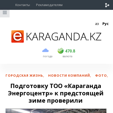
Контакты
Рекламодателям
Қаз
Рус
покупка
продажа
USD
468.5
470.8
470.8
погода
валюта
EUR
539
541.5
RUB
5.53
5.6
ГОРОДСКАЯ ЖИЗНЬ
,
НОВОСТИ КОМПАНИЙ
,
ФОТО
,
Подготовку ТОО «Караганда
Энергоцентр» к предстоящей
зиме проверили