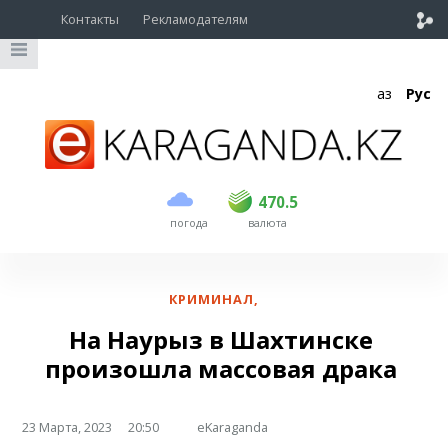
Контакты
Рекламодателям
Қаз
Рус
покупка
продажа
USD
469
470.5
470.5
погода
валюта
EUR
539
542.5
RUB
5.58
5.62
КРИМИНАЛ
,
На Наурыз в Шахтинске
произошла массовая драка
23 Марта, 2023
20:50
eKaraganda