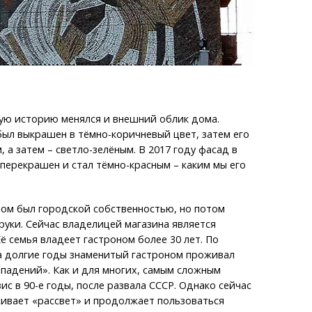
вую историю менялся и внешний облик дома.
ыл выкрашен в тёмно-коричневый цвет, затем его
 а затем – светло-зелёным. В 2017 году фасад в
перекрашен и стал тёмно-красным – каким мы его
ном был городской собственностью, но потом
руки. Сейчас владелицей магазина является
Её семья владеет гастроном более 30 лет. По
а долгие годы знаменитый гастроном проживал
«падений». Как и для многих, самым сложным
ис в 90-е годы, после развала СССР. Однако сейчас
ивает «рассвет» и продолжает пользоваться