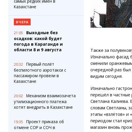
самых редких имен в
Казахстане
ВЧЕРА
Выходные без
21:05
осадков: какой будет
погода в Караганде и
области 8 и 9 августа
Также за полувеко
Изначально фасад б
сменили оранжевым,
Первый полёт
20:32
очередной раз был 
беспилотного аэротакси с
пассажиром провели в
видим сегодня.
Казахстане
Изначально гастро
перешёл в частные 
Механизм взаимозачета
20:02
Светлана Калиева. 
утилизационного платежа
хотят внедрить в Казахстане
словам Светланы, з
этапы «взлётов» и 
периодом стал криз
Проект приказа об
19:35
магазин вновь прож
отмене СОР и СОЧ в