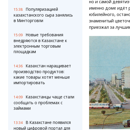
но и самой девятиэ
именно доме идёт р
Популяризацией
15:38
юбилейного, остан
казахстанского сыра занялись
в Минторговли
знаменитый цветоч
приезжал за лучши
Новые требования
15:09
внедряются в Казахстане к
электронным торговым
площадкам
Казахстан наращивает
14:36
производство продуктов:
какие товары хотят меньше
импортировать
Казахстанцы чаще стали
14:09
сообщать о проблемах с
займами
В Казахстане появился
13:34
новый цифровой портал для