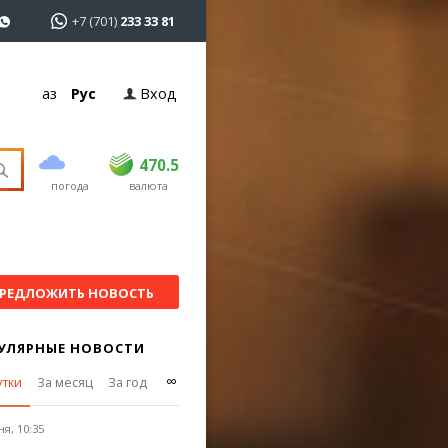
+7 (701)
233 33 81
Қаз
Рус
Вход
покупка
продажа
USD
468.5
470.5
470.5
погода
валюта
EUR
539
544
RUB
5.51
5.58
РЕДЛОЖИТЬ НОВОСТЬ
УЛЯРНЫЕ НОВОСТИ
∞
утки
За месяц
За год
я, 10:35