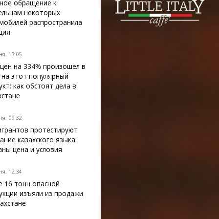
ное обращение к
ельцам некоторых
мобилей распространила
ция
я, 13:05
 цен на 334% произошел в
 на этот популярный
укт: как обстоят дела в
хстане
я, 09:32
грантов протестируют
нание казахского языка:
аны цена и условия
я, 12:34
е 16 тонн опасной
укции изъяли из продажи
захстане