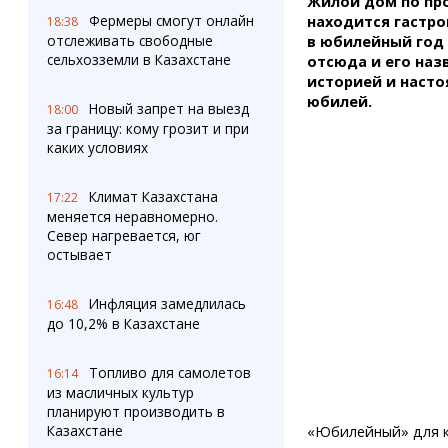
Жилой дом по про
Штрихи
Пробки
Фермеры смогут онлайн
находится гастро
18:38
Фотокомиксы
Карта Караганды
отслеживать свободные
в юбилейный год
Коллаж недели
Организации
сельхозземли в Казахстане
отсюда и его назв
Ешкин гороскоп
Мой участковый
историей и насто
Перекрытие дорог
юбилей.
Новый запрет на выезд
18:00
за границу: кому грозит и при
каких условиях
Сервисы
Медиа
Переводчик
Фото
Климат Казахстана
Видео
17:22
меняется неравномерно.
3D-тур
Север нагревается, юг
Timelapse
остывает
Инфляция замедлилась
16:48
до 10,2% в Казахстане
Топливо для самолетов
16:14
из масличных культур
планируют производить в
Казахстане
«Юбилейный» для ка