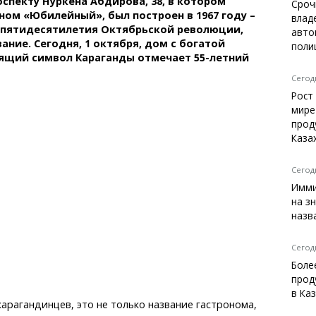
спекту Нуркена Абдирова, 38, в котором
Темиртау
Сроч
ном «Юбилейный», был построен в 1967 году –
влад
Балхаш
 пятидесятилетия Октябрьской революции,
авто
Жезказган
ание. Сегодня, 1 октября, дом с богатой
поли
ящий символ Караганды отмечает 55-летний
Сегодн
Рост
Справочник
мире
Расписание транспорта
прод
Каза
Автобусные остановки
Экстренные службы
Каталог компаний
Сегодн
Купить шины, легко!
Имми
на з
назв
Сегодн
Боле
прод
в Ка
рагандинцев, это не только название гастронома,