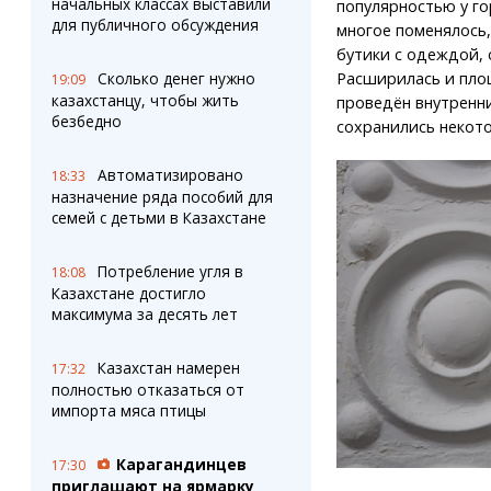
начальных классах выставили
популярностью у го
для публичного обсуждения
многое поменялось
бутики с одеждой, 
Сколько денег нужно
Расширилась и пло
19:09
казахстанцу, чтобы жить
проведён внутренни
безбедно
сохранились некот
Автоматизировано
18:33
назначение ряда пособий для
семей с детьми в Казахстане
Потребление угля в
18:08
Казахстане достигло
максимума за десять лет
Казахстан намерен
17:32
полностью отказаться от
импорта мяса птицы
Карагандинцев
17:30
приглашают на ярмарку