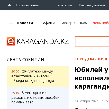
Горячая линия
Контакты
Рекламодателям
Новости
Афиша
Блогер «ЕШКА»
День поб
+7 (7212)
92 09 09
Главная
Афиша
Новости
Новости
Кино
Караганды
Театры
ГОРОДСКАЯ ЖИЗН
ЛЕНТА СОБЫТИЙ
Хроника
Музыка
Юбилей у
eTV
Спорт
QR-платежи между
20:00
Рассылка новостей
исполнил
Выставки
Казахстаном и Китаем
Персоны
объединят до конца года
Цирк и зоопарк
караганд
Интервью
В минторговли
19:15
рассказали о новых способах
Блогер «ЕШКА»
Карты
1 Октября, 2022
15:5
покупки авто
Лента блогера
Web-камеры