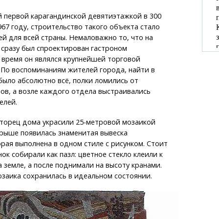
 первой карагандинской девятиэтажкой в 300
967 году, строительство такого объекта стало
й для всей страны. Немаловажно то, что на
 сразу был спроектирован гастроном
 время он являлся крупнейшей торговой
 По воспоминаниям жителей города, найти в
ыло абсолютно всё, полки ломились от
ов, а возле каждого отдела выстраивались
елей.
 торец дома украсили 25-метровой мозаикой
крыше появилась знаменитая вывеска
ая выполнена в одном стиле с рисунком. Стоит
ок собирали как пазл: цветное стекло клеили к
 земле, а после поднимали на высоту кранами.
озаика сохранилась в идеальном состоянии.