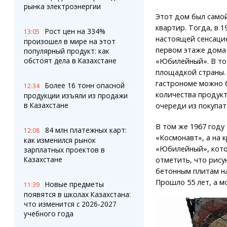
рынка электроэнергии
Этот дом был самой
квартир. Тогда, в 1
Рост цен на 334%
13:05
настоящей сенсацие
произошел в мире на этот
первом этаже дома
популярный продукт: как
обстоят дела в Казахстане
«Юбилейный». В то
площадкой страны.
гастрономе можно б
Более 16 тонн опасной
12:34
количества продукт
продукции изъяли из продажи
в Казахстане
очереди из покупат
В том же 1967 году
84 млн платежных карт:
12:08
«Космонавт», а на 
как изменился рынок
«Юбилейный», котор
зарплатных проектов в
Казахстане
отметить, что рисун
бетонным плитам на
Прошло 55 лет, а м
Новые предметы
11:39
появятся в школах Казахстана:
что изменится с 2026-2027
учебного года