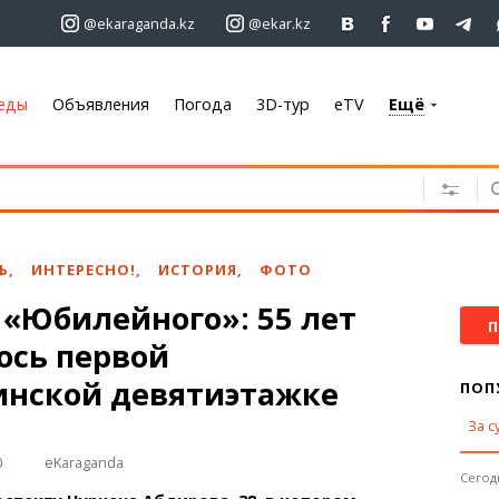
@ekaraganda.kz
@ekar.kz
еды
Объявления
Погода
3D-тур
eTV
Ещё
+7 701 233 33 81
Объявления
Недвижимость
Автомобили
Ь
,
ИНТЕРЕСНО!
,
ИСТОРИЯ
,
ФОТО
Работа
 «Юбилейного»: 55 лет
Услуги
П
ось первой
Электроника
Мебель
инской девятиэтажке
ПОП
За с
Погода
0
eKaraganda
Караганда
Сегодн