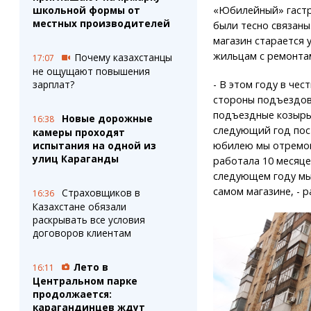
школьной формы от
«Юбилейный» гастр
местных производителей
были тесно связан
магазин старается 
жильцам с ремонта
Почему казахстанцы
17:07
не ощущают повышения
зарплат?
- В этом году в че
стороны подъездов,
подъездные козырь
Новые дорожные
16:38
следующий год пост
камеры проходят
испытания на одной из
юбилею мы отремон
улиц Караганды
работала 10 месяц
следующем году мы
самом магазине, - 
Страховщиков в
16:36
Казахстане обязали
раскрывать все условия
договоров клиентам
Лето в
16:11
Центральном парке
продолжается:
карагандинцев ждут