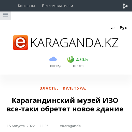
Контакты
Рекламодателям
Қаз
Рус
покупка
продажа
USD
469
470.5
470.5
погода
валюта
EUR
541
545
RUB
5.51
5.6
ВЛАСТЬ
,
КУЛЬТУРА
,
Карагандинский музей ИЗО
все-таки обретет новое здание
16 Августа, 2022
11:35
eKaraganda