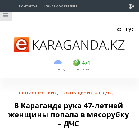
Контакты
Рекламодателям
Қаз
Рус
покупка
продажа
USD
469.5
471
471
погода
валюта
EUR
539
544
RUB
5.53
5.6
ПРОИСШЕСТВИЯ
,
СООБЩЕНИЯ ОТ ДЧС
,
В Караганде рука 47-летней
женщины попала в мясорубку
– ДЧС