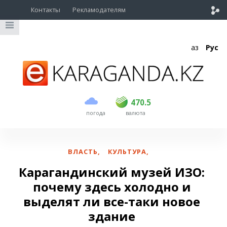
Контакты
Рекламодателям
Қаз
Рус
покупка
продажа
USD
468.5
470.5
470.5
погода
валюта
EUR
539
544
RUB
5.51
5.58
ВЛАСТЬ
,
КУЛЬТУРА
,
Карагандинский музей ИЗО:
почему здесь холодно и
выделят ли все-таки новое
здание