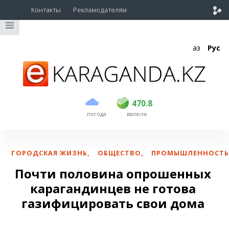
Контакты
Рекламодателям
Қаз
Рус
покупка
продажа
USD
468.5
470.8
470.8
погода
валюта
EUR
539
541.5
RUB
5.53
5.6
ГОРОДСКАЯ ЖИЗНЬ
,
ОБЩЕСТВО
,
ПРОМЫШЛЕННОСТ
Почти половина опрошенных
карагандинцев не готова
газифицировать свои дома