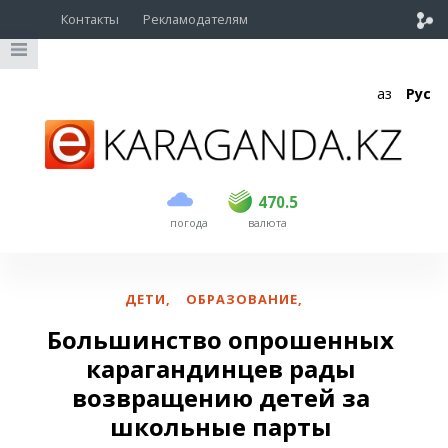
Контакты
Рекламодателям
Қаз
Рус
покупка
продажа
USD
469
470.5
470.5
погода
валюта
EUR
541
545
RUB
5.51
5.6
ДЕТИ
,
ОБРАЗОВАНИЕ
,
Большинство опрошенных
карагандинцев рады
возвращению детей за
школьные парты