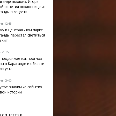
аганде поклон»: Игорь
ой ответил поклоннице из
ганды в соцсети
я, 12:45
му в Центральном парке
ганды перестал светиться
й кит
 21:05
 продолжается: прогноз
ды в Караганде и области
 августа
я, 09:00
густа: значимые события
вой истории
В СОЦСЕТЯХ