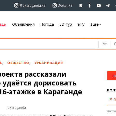
@ekaraganda.kz
@ekar.kz
еды
Объявления
Погода
3D-тур
eTV
Ещё
+7 701 233 33 81
Объявления
Недвижимость
Автомобили
Ь
,
ОБЩЕСТВО
,
УРБАНИЗАЦИЯ
Работа
роекта рассказали
Услуги
П
 удаётся дорисовать
Электроника
Мебель
16-этажке в Караганде
ПОП
За с
Погода
eKaraganda
Караганда
Вчера,