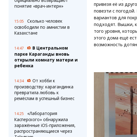
официально возвращают
привезя её из друг
понятие «врач-интерн»
повезти с погодой.
вариантов для покра
Сколько человек
15:05
подходят. Вышки, к
освободили по амнистии в
того уровня, которы
Казахстане
этого дома ещё ес
возможность дотяну
В Центральном
14:47
парке Караганды вновь
открыли комнату матери и
ребенка
От хобби к
14:34
производству: карагандинка
превратила любовь к
ремёслам в успешный бизнес
«Лаборатория
14:25
Касперского» обнаружила
заражённые iOS-приложения,
распространяющиеся через
Telegram