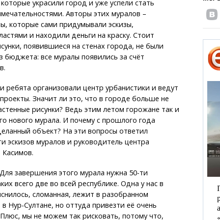
, которые украсили город и уже успели стать
мечательностями. Авторы этих муралов –
ы, которые сами придумывали эскизы,
ластями и находили деньги на краску. Стоит
исунки, появившиеся на стенах города, не были
з бюджета: все муралы появились за счёт
в.
и ребята организовали центр урбанистики и ведут
проекты. Значит ли это, что в городе больше не
астенные рисунки? Ведь этим летом горожане так и
го нового мурала. И почему с прошлого года
деланный объект? На эти вопросы ответил
ти эскизов муралов и руководитель центра
 Касимов.
. Для завершения этого мурала нужна 50-ти
их всего две во всей республике. Одна у нас в
ыяснилось, сломанная, лежит в разобранном
 в Нур-Султане, но оттуда привезти её очень
 Плюс, мы не можем так рисковать, потому что,