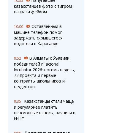
Напугавшее
10:33
казахстанцев фото с тигром
назвали фейком
Оставленный в
10:00
машине телефон помог
задержать скрывшегося
водителя в Караганде
В Алматы объявили
9:52
победителей nFactorial
Incubator 2026: восемь недель,
72 проекта и первые
контракты школьников и
студентов
Казахстанцы стали чаще
9:35
и регулярнее платить
пенсионные взносы, заявили в
ЕНПФ
6 августа: значимые