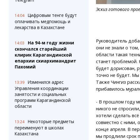
Эскиз готового пр
Цифровым тенге будут
14:04
оплачивать медпомощь и
лекарства в Казахстане
Руководитель добав
На 94-м году жизни
14:03
они не знали о том
скончался старейший
области такая техни
клирик Карагандинской
епархии схиархимандрит
станет проблемой. 
Пахомий
будет дорисован, р
точно не будет. Мы
Изменился адрес
Также Чингиз расск
13:39
Управления координации
прибавилось мурал
занятости и социальных
программ Карагандинской
- В прошлом году м
области
никого не спросили,
хотели сделать всё
Некоторые предметы
13:24
совместно с ними, 
переименуют в школах
конце апреля. В пе
Казахстана
мы продлили срок п