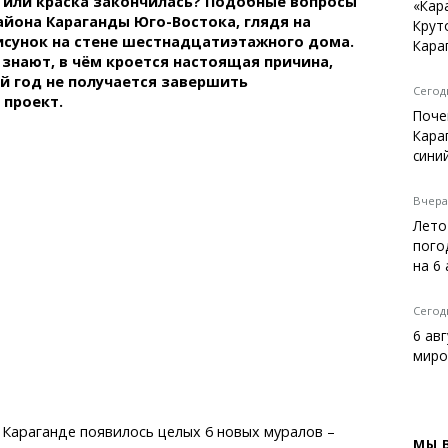
 или краска закончилась? Подобные вопросы
Темиртау
«Кар
йона Караганды Юго-Востока, глядя на
Крут
Балхаш
сунок на стене шестнадцатиэтажного дома.
Кара
Жезказган
знают, в чём кроется настоящая причина,
й год не получается завершить
Сегодн
 проект.
Поче
Кара
Справочник
сини
Расписание транспорта
Автобусные остановки
Вчера,
Экстренные службы
Лето
Каталог компаний
пого
Купить шины, легко!
на 6
Сегодн
6 ав
миро
в Караганде появилось целых 6 новых муралов –
МЫ 