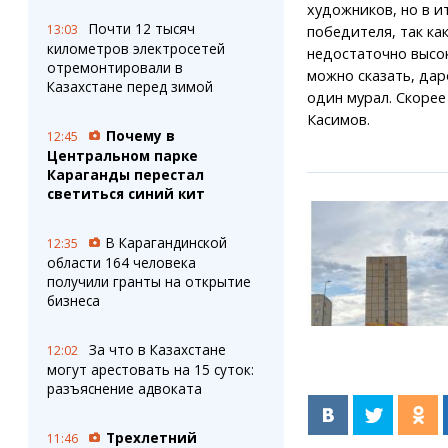
художников, но в и
Почти 12 тысяч
13:03
победителя, так ка
километров электросетей
недостаточно высок
отремонтировали в
можно сказать, дар
Казахстане перед зимой
один мурал. Скорее 
Касимов.
Почему в
12:45
Центральном парке
Караганды перестал
светиться синий кит
В Карагандинской
12:35
области 164 человека
получили гранты на открытие
бизнеса
За что в Казахстане
12:02
могут арестовать на 15 суток:
разъяснение адвоката
Трехлетний
11:46