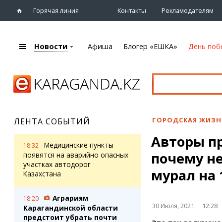
Горячая линия
Контакты
Рекламодателям
Новости
Афиша
Блогер «ЕШКА»
День поб
+7 (7212)
92 09 09
Главная
Афиша
Новости
Новости
Кино
Караганды
Театры
ГОРОДСКАЯ ЖИЗН
ЛЕНТА СОБЫТИЙ
Хроника
Музыка
Авторы п
eTV
Спорт
Медицинские пункты
18:32
Рассылка новостей
почему не
Выставки
появятся на аварийно опасных
Персоны
участках автодорог
Цирк и зоопарк
мурал на 
Казахстана
Интервью
Аграриям
18:20
Блогер «ЕШКА»
Карты
30 Июля, 2021
12:28
Карагандинской области
Лента блогера
Web-камеры
предстоит убрать почти