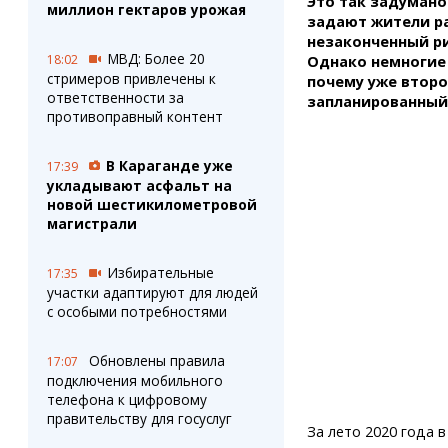
Это так задумано
Штрихи
Пробки
миллион гектаров урожая
задают жители ра
Фотокомиксы
Карта Караганды
незаконченный ри
Коллаж недели
Организации
МВД: Более 20
18:02
Однако немногие 
Ешкин гороскоп
Мой участковый
стримеров привлечены к
почему уже второ
Перекрытие дорог
ответственности за
запланированный
противоправный контент
Сервисы
Медиа
В Караганде уже
17:39
Переводчик
Фото
укладывают асфальт на
Видео
новой шестикилометровой
3D-тур
магистрали
Timelapse
Избирательные
17:35
участки адаптируют для людей
с особыми потребностями
Обновлены правила
17:07
подключения мобильного
телефона к цифровому
правительству для госуслуг
За лето 2020 года 