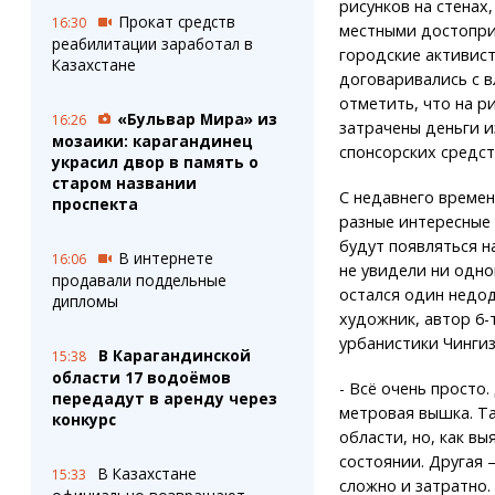
рисунков на стенах
Прокат средств
16:30
местными достопри
реабилитации заработал в
городские активист
Казахстане
договаривались с в
отметить, что на р
«Бульвар Мира» из
16:26
затрачены деньги и
мозаики: карагандинец
спонсорских средст
украсил двор в память о
старом названии
С недавнего времен
проспекта
разные интересные 
будут появляться н
В интернете
16:06
не увидели ни одно
продавали поддельные
остался один недо
дипломы
художник, автор 6-
урбанистики Чингиз
В Карагандинской
15:38
области 17 водоёмов
- Всё очень просто
передадут в аренду через
метровая вышка. Так
конкурс
области, но, как в
состоянии. Другая –
В Казахстане
15:33
сложно и затратно.