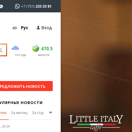
+7 (701)
233 33 81
Қаз
Рус
Вход
покупка
продажа
USD
469
470.5
470.5
погода
валюта
EUR
541
545
RUB
5.51
5.6
РЕДЛОЖИТЬ НОВОСТЬ
УЛЯРНЫЕ НОВОСТИ
∞
утки
За месяц
За год
 20:39