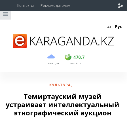
Контакты
Рекламодателям
Қаз
Рус
покупка
продажа
USD
468.5
470.7
470.7
погода
валюта
EUR
539
544
RUB
5.53
5.6
КУЛЬТУРА
,
Темиртауский музей
устраивает интеллектуальный
этнографический аукцион