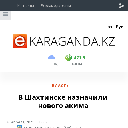
Контакты
Рекламодателям
Қаз
Рус
покупка
продажа
USD
470
471.5
471.5
погода
валюта
EUR
540
542
RUB
5.53
5.61
ВЛАСТЬ
,
В Шахтинске назначили
нового акима
26 Апреля, 2021
13:07
Акимат Карагандинской области