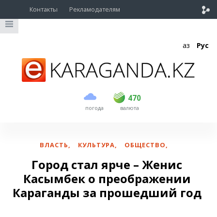
Контакты
Рекламодателям
Қаз
Рус
покупка
продажа
USD
469
470
470
погода
валюта
EUR
539
543
RUB
5.45
5.53
ВЛАСТЬ
,
КУЛЬТУРА
,
ОБЩЕСТВО
,
Город стал ярче – Женис
Касымбек о преображении
Караганды за прошедший год