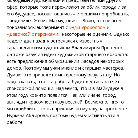
молодыми художниками и представителями других
сфер, которые тоже переживают за облик города и за
его будущее, посоветовались – и решили попробовать,
- поделился Женис Махмудович. – Знаю, что не всем
понравилось: эксперимент с
Энди Урохоллом и
«Девочкой с персиками»
некоторые не оценили. Однако
недели две назад я встречался с известным
карагандинским художником Владимиром Проценко –
он тоже озвучил идею художников старшего возраста:
есть предложения об украшении фасадов некоторых
домов. Поэтому мы учли мнение и старших мастеров.
Думаю, это приведет к интересному результату. Но
надо сказать, что эта работа будет вестись за счет
спонсорской помощи. Надеемся, что и в Майкудуке в
этом году кое-что появится. Так или иначе, город
выглядит красочнее: глазу веселей. Возможно, где-то
мы ошиблись – есть нарекания по муралу на проспекте
Нуркена Абдирова, поэтому будем учитывать это в
работе.