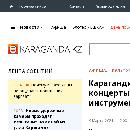
Горячая линия
Контакты
Рекламодателям
Новости
Афиша
Блогер «ЕШКА»
День поб
+7 (7212)
92 09 09
Главная
Афиша
Новости
Новости
Кино
Караганды
Театры
АФИША
,
КУЛЬТУ
ЛЕНТА СОБЫТИЙ
Хроника
Музыка
Караганд
eTV
Спорт
Почему казахстанцы
17:07
Рассылка новостей
концерты 
Выставки
не ощущают повышения
Персоны
зарплат?
Цирк и зоопарк
инструме
Интервью
Новые дорожные
16:38
камеры проходят
Блогер «ЕШКА»
Карты
9 Марта, 2021
12:00
испытания на одной из
Лента блогера
Web-камеры
улиц Караганды