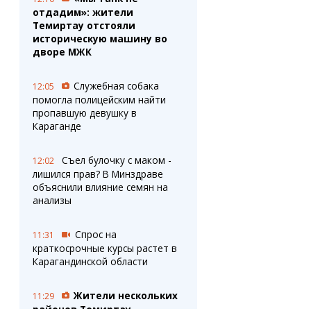
отдадим»: жители
Темиртау отстояли
историческую машину во
дворе МЖК
Служебная собака
12:05
помогла полицейским найти
пропавшую девушку в
Караганде
Съел булочку с маком -
12:02
лишился прав? В Минздраве
объяснили влияние семян на
анализы
Спрос на
11:31
краткосрочные курсы растет в
Карагандинской области
Жители нескольких
11:29
районов Темиртау