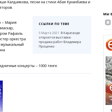
ши Калдаякова, песни на стихи Абая Кунанбаева и
второв.
МЫ 
 – Мария
ССЫЛКИ ПО ТЕМЕ
лиаскар,
5 Марта 2021
В Караганде
ром Рафаэль
откроется выставка-
йстер оркестра
продажа работ Владимира
, музыкальный
Проценко
нна
здничные концерты – 1000 тенге.