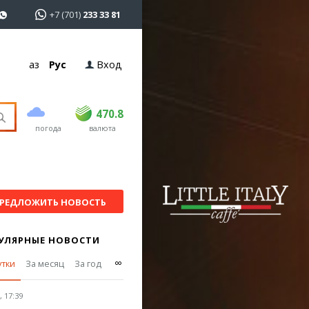
+7 (701)
233 33 81
Қаз
Рус
Вход
покупка
продажа
USD
468.5
470.8
470.8
погода
валюта
EUR
539
541.5
RUB
5.53
5.6
РЕДЛОЖИТЬ НОВОСТЬ
УЛЯРНЫЕ НОВОСТИ
∞
утки
За месяц
За год
 17:39