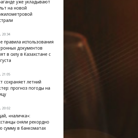
раганде уже укладывают
льт на новой
икилометровой
страли
 20:34
е правила использования
тронных документов
ят в силу в Казахстане с
вгуста
 21:05
ст сохраняет летний
ктер: прогноз погоды на
ицу
 20:02
ай, «наличка»:
хстанцы сняли рекордно
ю сумму в банкоматах