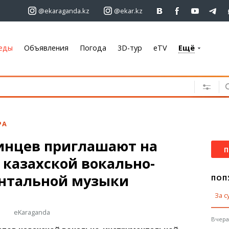
@ekaraganda.kz
@ekar.kz
еды
Объявления
Погода
3D-тур
eTV
Ещё
+7 701 233 33 81
Объявления
Недвижимость
Автомобили
РА
Работа
инцев приглашают на
Услуги
П
казахской вокально-
Электроника
Мебель
нтальной музыки
ПОП
За с
Погода
eKaraganda
Караганда
Вчера,