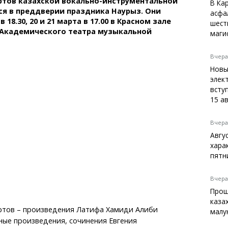
ртов казахской вокально-инструментальной
Темиртау
В Ка
я в преддверии праздника Наурыз. Они
асфа
Балхаш
 18.30, 20 и 21 марта в 17.00 в Красном зале
шест
Жезказган
 Академического театра музыкальной
маги
Вчера,
Новы
Справочник
элек
Расписание транспорта
вступ
15 а
Автобусные остановки
Экстренные службы
Каталог компаний
Вчера,
Купить шины, легко!
Авгу
хара
пятн
Вчера,
Прощ
каза
ртов – произведения Латифа Хамиди Алиби
малу
ные произведения, сочинения Евгения