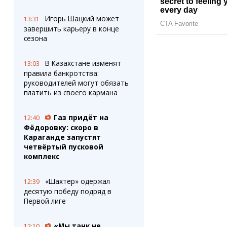
Игорь Шацкий может
13:31
завершить карьеру в конце
сезона
В Казахстане изменят
13:03
правила банкротства:
руководителей могут обязать
платить из своего кармана
Газ придёт на
12:40
Фёдоровку: скоро в
Караганде запустят
четвёртый пусковой
комплекс
«Шахтер» одержал
12:39
десятую победу подряд в
Первой лиге
«Мы танк не
12:10