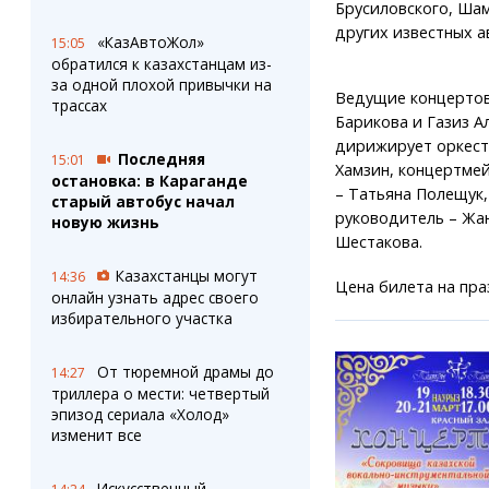
Брусиловского, Шам
других известных а
«КазАвтоЖол»
15:05
обратился к казахстанцам из-
за одной плохой привычки на
Ведущие концертов
трассах
Барикова и Газиз А
дирижирует оркест
Последняя
15:01
Хамзин, концертме
остановка: в Караганде
– Татьяна Полещук
старый автобус начал
руководитель – Жа
новую жизнь
Шестакова.
Казахстанцы могут
14:36
Цена билета на пра
онлайн узнать адрес своего
избирательного участка
От тюремной драмы до
14:27
триллера о мести: четвертый
эпизод сериала «Холод»
изменит все
Искусственный