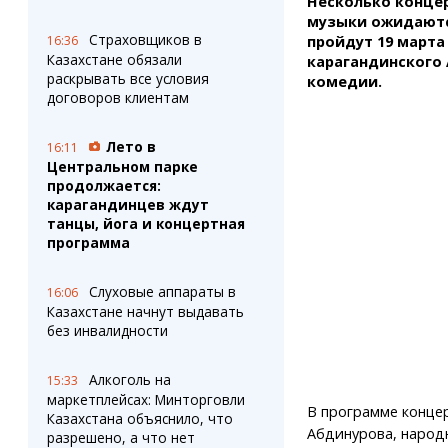
Несколько конце
Штрихи
Пробки
музыки ожидаютс
Фотокомиксы
Карта Караганды
Страховщиков в
16:36
пройдут 19 марта в
Коллаж недели
Организации
Казахстане обязали
карагандинского
Ешкин гороскоп
Мой участковый
раскрывать все условия
комедии.
Перекрытие дорог
договоров клиентам
Лето в
Сервисы
Медиа
16:11
Центральном парке
Переводчик
Фото
продолжается:
Видео
карагандинцев ждут
3D-тур
танцы, йога и концертная
программа
Timelapse
Слуховые аппараты в
16:06
Казахстане начнут выдавать
без инвалидности
Алкоголь на
15:33
маркетплейсах: Минторговли
В программе конце
Казахстана объяснило, что
Абдинурова, народ
разрешено, а что нет