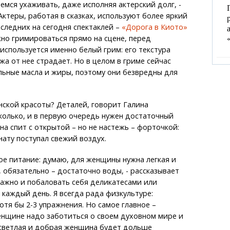
аемся ухаживать, даже исполняя актерский долг, -
Актеры, работая в сказках, используют более яркий
оследних на сегодня спектаклей –
«Дорога в Киото»
жно гримироваться прямо на сцене, перед
 используется именно белый грим: его текстура
жа от нее страдает. Но в целом в гриме сейчас
ьные масла и жиры, поэтому они безвредны для
нской красоты? Деталей, говорит Галина
колько, и в первую очередь нужен достаточный
на спит с открытой – но не настежь – форточкой:
нату поступал свежий воздух.
ое питание: думаю, для женщины нужна легкая и
 обязательно – достаточно воды, - рассказывает
Важно и побаловать себя деликатесами или
 каждый день. Я всегда рада физкультуре:
тя бы 2-3 упражнения. Но самое главное –
енщине надо заботиться о своем духовном мире и
 светлая и добрая женщина будет дольше