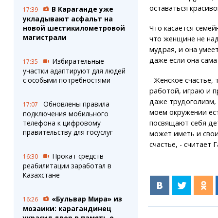
оставаться красиво
В Караганде уже
17:39
укладывают асфальт на
новой шестикилометровой
Что касается семей
магистрали
что женщине не на
мудрая, и она умее
даже если она сама
Избирательные
17:35
участки адаптируют для людей
с особыми потребностями
- Женское счастье, 
работой, играю и п
даже трудоголизм, 
Обновлены правила
17:07
моем окружении ест
подключения мобильного
телефона к цифровому
посвящают себя дет
правительству для госуслуг
может иметь и свои
счастье, - считает 
Прокат средств
16:30
реабилитации заработал в
Казахстане
«Бульвар Мира» из
16:26
мозаики: карагандинец
украсил двор в память о