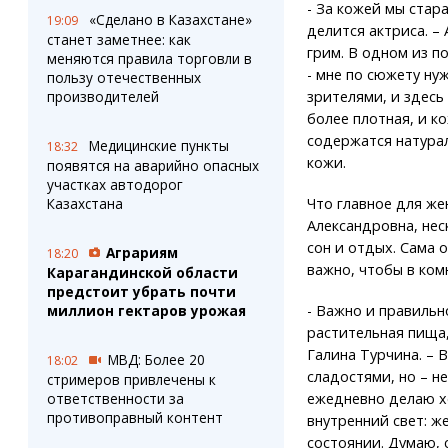
- За кожей мы стар
«Сделано в Казахстане»
19:09
делится актриса. – 
станет заметнее: как
грим. В одном из п
меняются правила торговли в
- мне по сюжету ну
пользу отечественных
производителей
зрителями, и здесь
более плотная, и ко
содержатся натурал
Медицинские пункты
18:32
кожи.
появятся на аварийно опасных
участках автодорог
Казахстана
Что главное для же
Александровна, нес
сон и отдых. Сама о
Аграриям
18:20
важно, чтобы в ком
Карагандинской области
предстоит убрать почти
миллион гектаров урожая
- Важно и правильн
растительная пища,
Галина Турчина. – 
МВД: Более 20
18:02
сладостями, но – не
стримеров привлечены к
ответственности за
ежедневно делаю хо
противоправный контент
внутренний свет: ж
состоянии. Думаю,