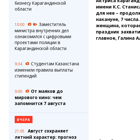
Актриса караганд
Штрихи
Пробки
бизнесу Карагандинской
имени К.С. Станис
Фотокомиксы
Карта Караганды
области
для нее – продол
Коллаж недели
Организации
накануне, 7 числа
Ешкин гороскоп
Мой участковый
Заместитель
10:00
женщина, котора
Перекрытие дорог
министра внутренних дел
праздник захватил
ознакомился с цифровыми
главное, Галина 
проектами полиции в
Сервисы
Медиа
Карагандинской области
Переводчик
Фото
Видео
Студентам Казахстана
9:34
3D-тур
изменили правила выплаты
стипендий
Timelapse
От маяков до
9:00
мирового кино: чем
запомнится 7 августа
ВЧЕРА
Август сохраняет
21:05
летний характер: прогноз