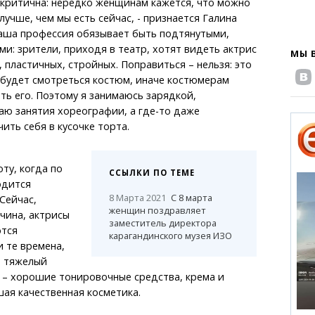
о критична: нередко женщинам кажется, что можно
лучше, чем мы есть сейчас, - признается Галина
Наша профессия обязывает быть подтянутыми,
ми: зрители, приходя в театр, хотят видеть актрис
МЫ 
 пластичных, стройных. Поправиться – нельзя: это
к будет смотреться костюм, иначе костюмерам
ь его. Поэтому я занимаюсь зарядкой,
аю занятия хореографии, а где-то даже
ить себя в кусочке торта.
ту, когда по
ССЫЛКИ ПО ТЕМЕ
одится
8 Марта 2021
С 8 марта
Сейчас,
женщин поздравляет
чина, актрисы
заместитель директора
ются
карагандинского музея ИЗО
 те времена,
я тяжелый
у – хорошие тонировочные средства, крема и
ая качественная косметика.