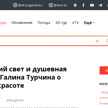
@ekaraganda.kz
@ekar.kz
еды
Объявления
Погода
3D-тур
eTV
Ещё
+7 701 233 33 81
Объявления
Недвижимость
Автомобили
Работа
ий свет и душевная
Услуги
П
 Галина Турчина о
Электроника
Мебель
красоте
ПОП
За с
Погода
eKaraganda
Караганда
Вчера,