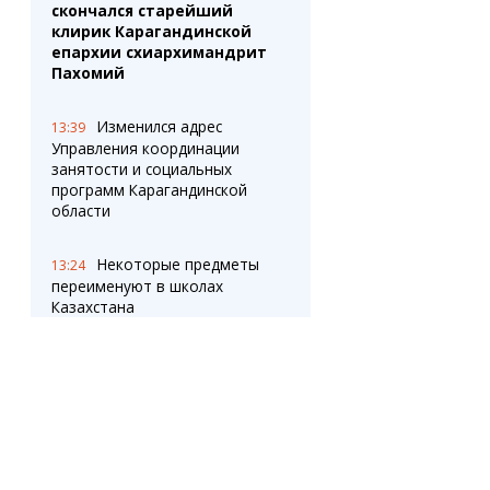
скончался старейший
клирик Карагандинской
епархии схиархимандрит
Пахомий
Изменился адрес
13:39
Управления координации
занятости и социальных
программ Карагандинской
области
Некоторые предметы
13:24
переименуют в школах
Казахстана
Почти 12 тысяч
13:03
километров электросетей
отремонтировали в
Казахстане перед зимой
Почему в
12:45