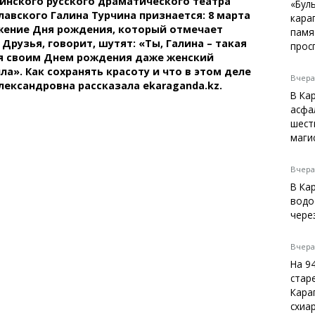
инского русского драматического театра
Темиртау
«Бул
лавского Галина Турчина признается: 8 марта
кара
Балхаш
жение Дня рождения, который отмечает
памя
Жезказган
. Друзья, говорит, шутят: «Ты, Галина – такая
прос
я своим Днем рождения даже женский
а». Как сохранять красоту и что в этом деле
Вчера,
Александровна рассказала ekaraganda.kz.
В Ка
Справочник
асфа
Расписание транспорта
шест
маги
Автобусные остановки
Экстренные службы
Каталог компаний
Вчера,
Купить шины, легко!
В Ка
водо
чере
Вчера,
На 9
стар
Кара
схиа