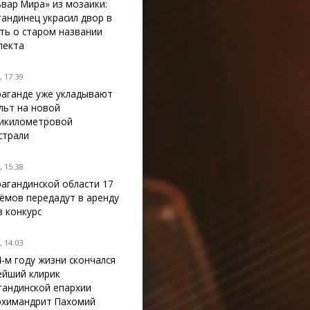
ьвар Мира» из мозаики:
гандинец украсил двор в
ть о старом названии
пекта
 17:39
раганде уже укладывают
льт на новой
икилометровой
страли
 15:38
рагандинской области 17
ёмов передадут в аренду
з конкурс
 14:03
4-м году жизни скончался
ейший клирик
гандинской епархии
рхимандрит Пахомий