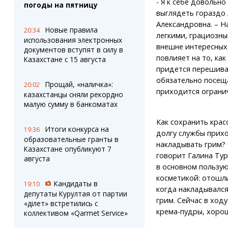
- Я к себе довольн
погоды на пятницу
выглядеть гораздо 
Александровна. – 
Новые правила
20:34
легкими, грациозны
использования электронных
внешне интересных,
документов вступят в силу в
повлияет на то, ка
Казахстане с 15 августа
придется перешиват
обязательно посещ
Прощай, «наличка»:
20:02
приходится огранич
казахстанцы сняли рекордно
малую сумму в банкоматах
Как сохранить красо
Итоги конкурса на
19:36
долгу службы прих
образовательные гранты в
накладывать грим? 
Казахстане опубликуют 7
говорит Галина Тур
августа
в основном пользу
косметикой: отошли
Кандидаты в
19:10
когда накладывалс
депутаты Курултая от партии
грим. Сейчас в ход
«Әділет» встретились с
крема-пудры, хорош
коллективом «Qarmet Service»