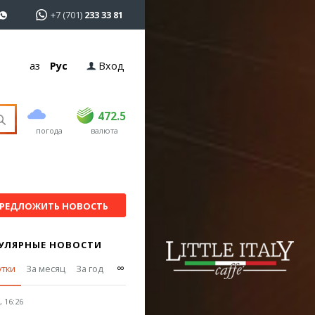
+7 (701)
233 33 81
Қаз
Рус
Вход
покупка
продажа
USD
469
472.5
472.5
погода
валюта
EUR
541
544
RUB
5.57
5.61
РЕДЛОЖИТЬ НОВОСТЬ
УЛЯРНЫЕ НОВОСТИ
∞
утки
За месяц
За год
 16:26