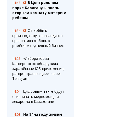
В Центральном
14:47
парке Караганды вновь
открыли комнату матери и
ребенка
От хобби к
14:34
производству: карагандинка
превратила любовь к
ремёслам в успешный бизнес
«Лаборатория
14:25
Касперского» обнаружила
заражённые iOS-приложения,
распространяющиеся через
Telegram
Цифровым тенге будут
14:04
оплачивать медпомощь и
лекарства в Казахстане
На 94-м году жизни
14:03