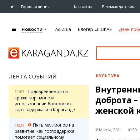
Горячая линия
Контакты
Рекламодателям
Новости
Афиша
Блогер «ЕШКА»
День поб
+7 (7212)
92 09 09
Главная
Афиша
Новости
Новости
Кино
Караганды
Театры
КУЛЬТУРА
ЛЕНТА СОБЫТИЙ
Хроника
Музыка
Внутренн
eTV
Спорт
Подозреваемого в
11:01
Рассылка новостей
доброта –
Выставки
краже портмоне и
Персоны
использовании банковских
Цирк и зоопарк
женской 
карт задержали в Караганде
Интервью
Пять миллионов на
10:31
Блогер «ЕШКА»
Карты
8 Марта, 2021
10:30
развитие: как господдержка
Лента блогера
Web-камеры
помогает социальному