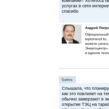
компании? Хотелось б
услугах в сети интерне
спасибо
Андрей Ляпу
Официальный с
teplotranzit.
можете узнать
Энергоцентр»
в едином техн
Galina
Слышала, что планируе
как это повлияет на т
обычно замерзают в зи
открытие ТЭЦ на тариф