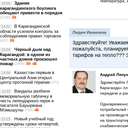
температура, з
Здание
14:56
карагандинского боулинга
обещают привести в порядок
(1236)
В Карагандинской
14:32
области усилили контроль за
Лидия Ивановна
соблюдением правил торговли
(487)
Здравствуйте! Уважае
пожалуйста, планируе
Черный дым над
14:26
Карагандой: в одном из
тарифов на тепло??? 
частных домов произошел
пожар
(2464)
Казахстан первым в
14:04
Андрей Ляпу
Центральной Азии открыл
центр протонной терапии
Здравствуйте 
(473)
Караганда» пл
Вандалы разбили
13:32
передаче и ра
мемориальную табличку в
честь легендарного героя и
Одновременно
писателя Бауыржана
потребителей 
Момышулы
(706)
на производст
Новый учебный год:
13:15
на транспорти
утверждены сроки четвертей,
снабженческа