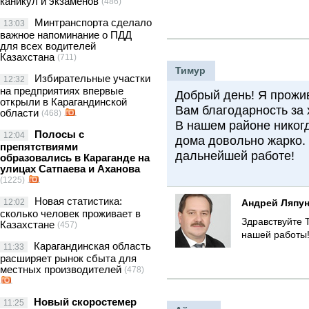
каникул и экзаменов
(486)
Минтранспорта сделало
13:03
важное напоминание о ПДД
для всех водителей
Казахстана
(711)
Тимур
Избирательные участки
12:32
на предприятиях впервые
Добрый день! Я прожи
открыли в Карагандинской
Вам благодарность за
области
(468)
В нашем районе никогд
Полосы с
12:04
дома довольно жарко.
препятствиями
дальнейшей работе!
образовались в Караганде на
улицах Сатпаева и Аханова
(1225)
Новая статистика:
12:02
Андрей Ляпу
сколько человек проживает в
Здравствуйте 
Казахстане
(457)
нашей работы
Карагандинская область
11:33
расширяет рынок сбыта для
местных производителей
(478)
Новый скоростемер
11:25