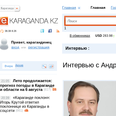
Главная
Главная
Го
Караганда
Поиск
1
06.08 8:26
В обменниках
USD
283.98
Привет, карагандинец
вход
регистрация
или
Интервью :
Интервью с Анд
Архив
Вчера
Лето продолжается:
21:05
прогноз погоды в Караганде
и области на 6 августа
(617)
«Караганде поклон»:
20:39
Игорь Крутой ответил
поклоннице из Караганды в
соцсети
(661)