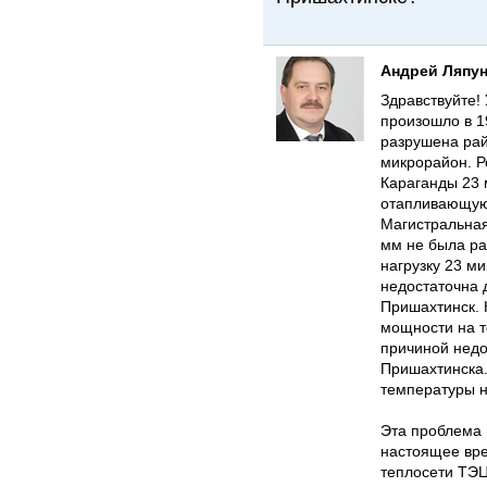
Андрей Ляпу
Здравствуйте!
произошло в 1
разрушена рай
микрорайон. Р
Караганды 23 
отапливающую 
Магистральная
мм не была ра
нагрузку 23 м
недостаточна 
Пришахтинск. 
мощности на т
причиной недо
Пришахтинска.
температуры н
Эта проблема 
настоящее вре
теплосети ТЭЦ