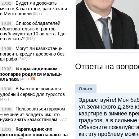
Будет ли дорожать
20:02
мясо в Казахстане, рассказали
в Минторговли
(557)
Список обладателей
19:34
образовательных грантов
опубликуют до 10 августа. Где
его искать?
(548)
Могут ли казахстанцы
19:09
погасить кредит досрочно без
штрафа
(542)
Ответы на вопр
В карагандинском
19:02
зоопарке родился малыш-
альпака
(489)
В Балхаше появился
Ольга
18:36
удобный сервис для туристов
Здравствуйте! Моя ба
(477)
ул.Зелинского д.28/5 к
Пользоваться гаражом
18:08
квартире в зимнее вр
– не значит владеть им: что
нужно знать казахстанцам
(677)
градусов, а в сильные
Объясните пожалуйста,
Карагандинских
18:03
как эту проблему можн
фотогорафов приглашают на