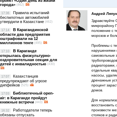
проект «Один день из жизни
города»
(462)
Правила испытаний
17:36
Андрей Ляпу
беспилотных автомобилей
Здравствуйте 
утвердили в Казахстане
(462)
микрорайону П
В Карагандинской
17:14
положение с т
области два предприятия
морозов и бол
оштрафовали на 12
миллионов тенге
(495)
Проблемы с т
нарушениями н
В Караганде
17:10
открылась физкультурно-
самовольные 
оздоровительная секция для
трубопроводов
детей с инвалидностью
(430)
радиаторами, 
отдельные ква
насосы, удаля
Казахстанцев
17:07
дренажные уст
предупреждают об угрозе
дипфейков
процент зарас
(525)
домов.
Библиотечный open-
17:03
air: в Караганде пройдут
Для нормализ
книжные встречи
(443)
восстановить 
Работодатели теперь
произвести ме
16:32
обязаны отпускать
стояков и рад