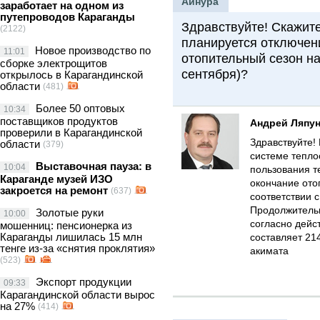
Айнура
заработает на одном из
путепроводов Караганды
Здравствуйте! Скажите
(2122)
планируется отключен
Новое производство по
11:01
отопительный сезон на
сборке электрощитов
сентября)?
открылось в Карагандинской
области
(481)
Более 50 оптовых
10:34
поставщиков продуктов
Андрей Ляпу
проверили в Карагандинской
Здравствуйте!
области
(379)
системе тепло
Выставочная пауза: в
10:04
пользования т
Караганде музей ИЗО
окончание ото
закроется на ремонт
(637)
соответствии 
Продолжительн
Золотые руки
10:00
согласно дей
мошенниц: пенсионерка из
Караганды лишилась 15 млн
составляет 21
тенге из-за «снятия проклятия»
акимата
(523)
Экспорт продукции
09:33
Карагандинской области вырос
на 27%
(414)