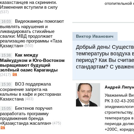
казахстанцев на скрининги.
отопительной
Изменения вступили в силу
(537)
Видеокамеры помогают
16:03
выявлять нарушения и
ликвидировать стихийные
свалки: МВД продолжает
Виктор Иванович
реализацию программы «Таза
Қазақстан»
(550)
Добрый день! Существ
температуры воздуха 
Как между
15:38
период? Как Вы считае
Майкудуком и Юго-Востоком
выращивают будущий
стандартам? С уважен
зелёный оазис Караганды
(2417)
ВОЗ поддержала
15:30
Андрей Ляпу
сохранение запрета на
кальяны в кафе и ресторанах
Уважаемый Ви
Казахстана
(483)
РК 3.02-43-20
эпидемиологич
Бектенов поручил
15:05
строительству
разработать программу
температура в
продвижения бренда
«Қазақстанда жасалған»
(475)
периода должна
+200С, коридор